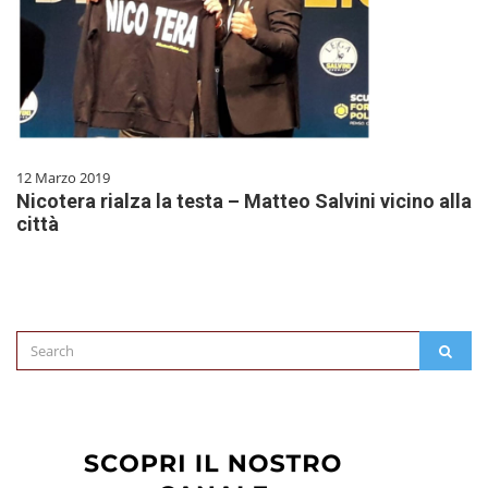
12 Marzo 2019
Nicotera rialza la testa – Matteo Salvini vicino alla
città
Search
SEAR
for: