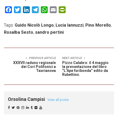
Facebook
Twitter
LinkedIn
Telegram
WhatsApp
Email
PrintFriendly
Tags:
Guido Nicolò Longo
,
Lucia Iannuzzi
,
Pino Morello
,
Rosalba Sesto
,
sandro pertini
PREVIOUS ARTICLE
NEXT ARTICLE
XXXVII raduno regionale
Pizzo Calabro: il 4 maggio
dei Cori Polifonici a
la presentazione del libro
Taurianova
“L’Ape furibonda” edito da
Rubettino.
Orsolina Campisi
View all posts