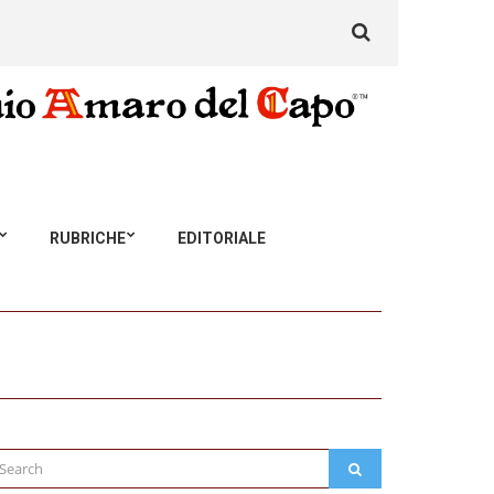
Search
for:
RUBRICHE
EDITORIALE
arch
SEARCH
: