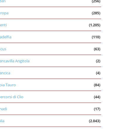
teri
(256)
uropa
(285)
enti
(1.205)
ladelfia
(110)
cus
(63)
ancavilla Angitola
(2)
ancica
(4)
oia Tauro
(84)
percorsi di Clio
(44)
nadi
(17)
alia
(2.043)