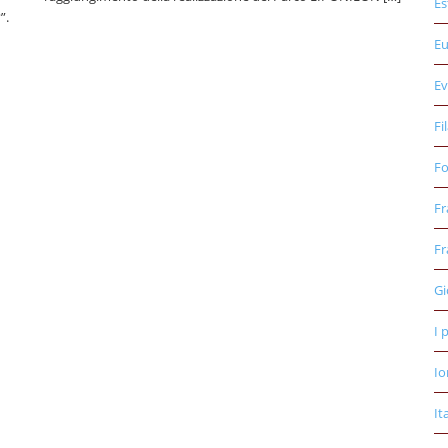
Es
”.
E
Ev
Fi
Fo
Fr
Fr
Gi
I 
Io
It