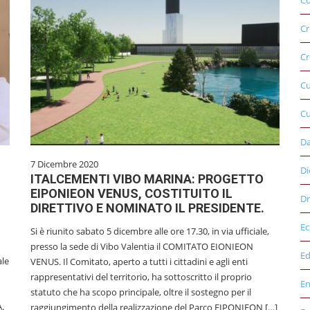
Co
Cr
Cr
C
Cu
D
7 Dicembre 2020
Di
ITALCEMENTI VIBO MARINA: PROGETTO
EIPONIEON VENUS, COSTITUITO IL
Dr
DIRETTIVO E NOMINATO IL PRESIDENTE.
E
Si è riunito sabato 5 dicembre alle ore 17.30, in via ufficiale,
presso la sede di Vibo Valentia il COMITATO EIONIEON
Ed
ale
VENUS. Il Comitato, aperto a tutti i cittadini e agli enti
rappresentativi del territorio, ha sottoscritto il proprio
E
statuto che ha scopo principale, oltre il sostegno per il
A.
raggiungimento della realizzazione del Parco EIPONIEON […]