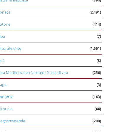
stume e società
(794)
onaca
(2.491)
otone
(414)
uba
(7)
lturalmente
(1.561)
asà
(3)
eta Mediterranea Nicotera è stile di vita
(256)
apia
(3)
conomia
(143)
itoriale
(44)
nogastronomia
(200)