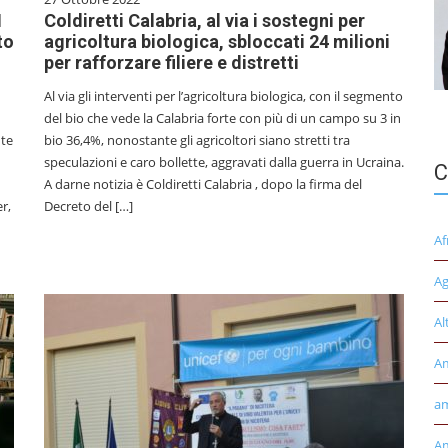
I
Coldiretti Calabria, al via i sostegni per
to
agricoltura biologica, sbloccati 24 milioni
per rafforzare filiere e distretti
Al via gli interventi per l’agricoltura biologica, con il segmento
del bio che vede la Calabria forte con più di un campo su 3 in
nte
bio 36,4%, nonostante gli agricoltori siano stretti tra
speculazioni e caro bollette, aggravati dalla guerra in Ucraina.
C
A darne notizia è Coldiretti Calabria , dopo la firma del
r,
Decreto del […]
Af
Ag
Al
A
am
Am