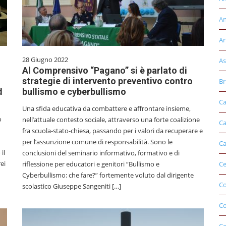
An
Ar
28 Giugno 2022
As
Al Comprensivo “Pagano” si è parlato di
strategie di intervento preventivo contro
Br
d
bullismo e cyberbullismo
Ca
Una sfida educativa da combattere e affrontare insieme,
o
nell’attuale contesto sociale, attraverso una forte coalizione
Ca
fra scuola-stato-chiesa, passando per i valori da recuperare e
per l’assunzione comune di responsabilità. Sono le
Ca
il
conclusioni del seminario informativo, formativo e di
ei
riflessione per educatori e genitori “Bullismo e
Ce
Cyberbullismo: che fare?” fortemente voluto dal dirigente
Co
scolastico Giuseppe Sangeniti […]
C