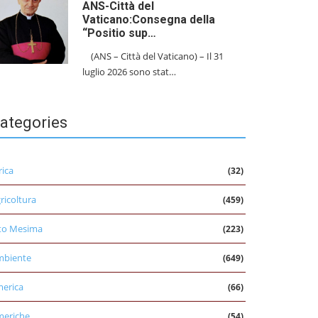
ANS-Città del
Vaticano:Consegna della
“Positio sup…
(ANS – Città del Vaticano) – Il 31
luglio 2026 sono stat…
ategories
rica
(32)
ricoltura
(459)
to Mesima
(223)
mbiente
(649)
erica
(66)
eriche
(54)