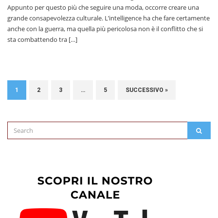
Appunto per questo più che seguire una moda, occorre creare una
grande consapevolezza culturale. L’intelligence ha che fare certamente
anche con la guerra, ma quella più pericolosa non è il conflitto che si
sta combattendo tra […]
1
2
3
…
5
SUCCESSIVO »
Search
SEAR
for: