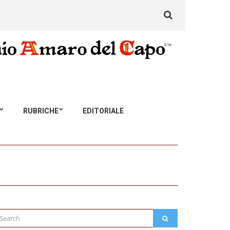
Search
for:
RUBRICHE
EDITORIALE
arch
SEARCH
: