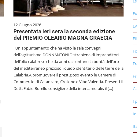
Es
E
12 Giugno 2026
Ev
Presentata ieri sera la seconda edizione
del PREMIO OLEARIO MAGNA GRAECIA
Fi
Un appuntamento che ha visto la sala convegni
Fo
dell’agriturismo DONNANTONIO strapiena di imprenditori
dell’olio calabrese che da anni raccontano la bontà dell’oro
Fr
del mediterraneo prezioso liquido identitario delle terre della
Calabria.A promuovere il prestigioso evento le Camere di
Fr
Commercio di Catanzaro, Crotone e Vibo Valentia. Presenti il
Dott. Fabio Borello consigliere della intercamerale, il […]
Gi
]
I 
Io
It