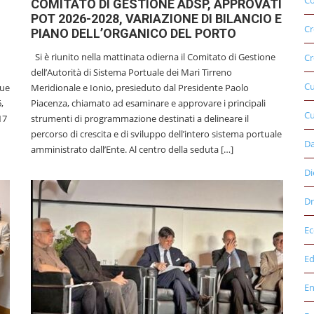
Co
COMITATO DI GESTIONE ADSP, APPROVATI
POT 2026-2028, VARIAZIONE DI BILANCIO E
Cr
PIANO DELL’ORGANICO DEL PORTO
Si è riunito nella mattinata odierna il Comitato di Gestione
Cr
dell’Autorità di Sistema Portuale dei Mari Tirreno
C
due
Meridionale e Ionio, presieduto dal Presidente Paolo
,
Piacenza, chiamato ad esaminare e approvare i principali
Cu
17
strumenti di programmazione destinati a delineare il
percorso di crescita e di sviluppo dell’intero sistema portuale
D
amministrato dall’Ente. Al centro della seduta […]
Di
Dr
E
Ed
E