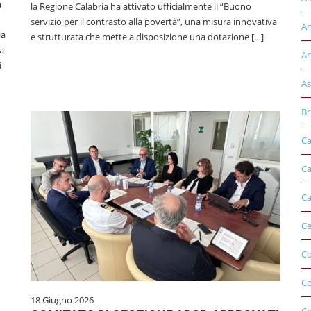
a
la Regione Calabria ha attivato ufficialmente il “Buono
servizio per il contrasto alla povertà”, una misura innovativa
An
ia
e strutturata che mette a disposizione una dotazione […]
a
Ar
i
As
Br
Ca
Ca
Ca
Ce
Co
C
18 Giugno 2026