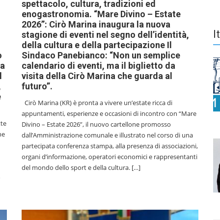
spettacolo, cultura, tradizioni ed
enogastronomia. “Mare Divino – Estate
2026”: Cirò Marina inaugura la nuova
I
stagione di eventi nel segno dell’identità,
della cultura e della partecipazione Il
o
Sindaco Panebianco: “Non un semplice
na
calendario di eventi, ma il biglietto da
l
visita della Cirò Marina che guarda al
,
futuro”.
e
Cirò Marina (KR) è pronta a vivere un’estate ricca di
appuntamenti, esperienze e occasioni di incontro con “Mare
tte
Divino – Estate 2026”, il nuovo cartellone promosso
he
dall’Amministrazione comunale e illustrato nel corso di una
partecipata conferenza stampa, alla presenza di associazioni,
organi d’informazione, operatori economici e rappresentanti
del mondo dello sport e della cultura. […]
o