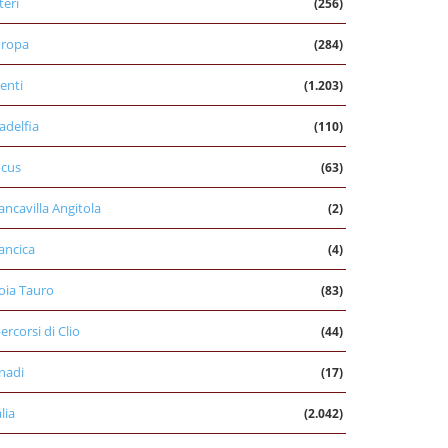
teri
(256)
uropa
(284)
enti
(1.203)
ladelfia
(110)
cus
(63)
ancavilla Angitola
(2)
ancica
(4)
oia Tauro
(83)
percorsi di Clio
(44)
nadi
(17)
alia
(2.042)