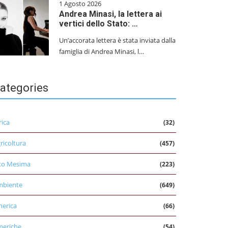
1 Agosto 2026
Andrea Minasi, la lettera ai
vertici dello Stato: …
Un’accorata lettera è stata inviata dalla
famiglia di Andrea Minasi, l…
ategories
rica
(32)
ricoltura
(457)
to Mesima
(223)
mbiente
(649)
erica
(66)
eriche
(54)