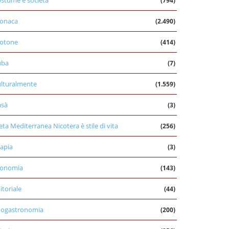
stume e società
(794)
onaca
(2.490)
otone
(414)
uba
(7)
lturalmente
(1.559)
asà
(3)
eta Mediterranea Nicotera è stile di vita
(256)
apia
(3)
conomia
(143)
itoriale
(44)
nogastronomia
(200)