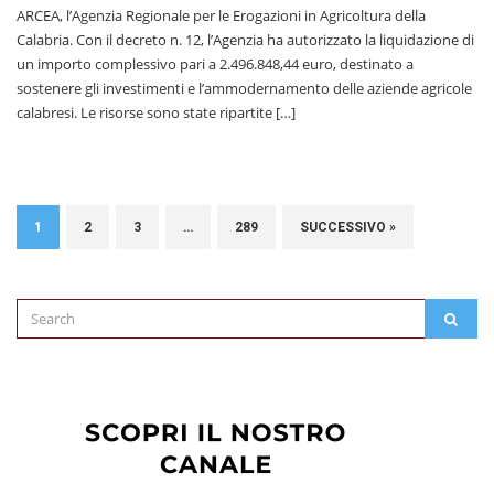
ARCEA, l’Agenzia Regionale per le Erogazioni in Agricoltura della
Calabria. Con il decreto n. 12, l’Agenzia ha autorizzato la liquidazione di
un importo complessivo pari a 2.496.848,44 euro, destinato a
sostenere gli investimenti e l’ammodernamento delle aziende agricole
calabresi. Le risorse sono state ripartite […]
1
2
3
…
289
SUCCESSIVO »
Search
SEAR
for: