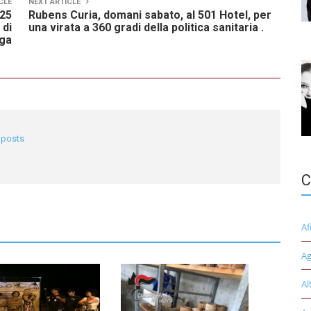
CLE
NEXT ARTICLE
125
Rubens Curia, domani sabato, al 501 Hotel, per
 di
una virata a 360 gradi della politica sanitaria .
oga
l posts
C
Af
Ag
Al