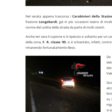
Nel serata appena trascorsa i
Carabinieri della Stazi
frazione
Longobardi
, già in più occasioni teatro di inci
norme del codice della strada da parte di molti utenti.
Anche ieri sera il copione si è ripetuto e soltanto per un 
della zona,
F. R. classe ’85
, si è schiantato, infatti, cont
rimanendo fortunatamente illeso.
Da 
det
dec
Val
Qui
alc
lim
su 
mg/
si 