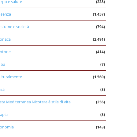
rpo e salute
(238)
osenza
(1.457)
stume e società
(794)
onaca
(2.491)
otone
(414)
uba
(7)
lturalmente
(1.560)
asà
(3)
eta Mediterranea Nicotera è stile di vita
(256)
apia
(3)
conomia
(143)