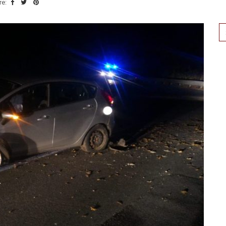
re:
Se
for