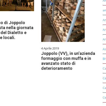
A
am
Am
co di Joppolo
ta nella giornata
An
del Dialetto e
e locali.
Ar
4 Aprile 2019
As
Joppolo (VV), in un’azienda
formaggio con muffa e in
Br
avanzato stato di
deterioramento
Ca
Ca
Ca
Ce