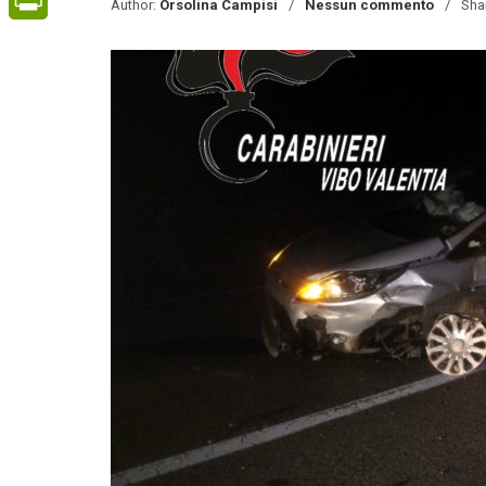
Author:
Orsolina Campisi
Nessun commento
Sha
PrintFriendly