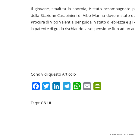
Il giovane, smaltita la sbornia, è stato accompagnato pr
della Stazione Carabinieri di Vibo Marina dove è stato d
Procura di Vibo Valentia per guida in stato di ebrezza e gli è
la patente di guida rischiando la sospensione fino ad un a
Condividi questo Articolo
Facebook
Twitter
LinkedIn
Telegram
WhatsApp
Email
PrintFriendly
Tags:
SS 18