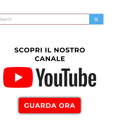
arch
SEARCH
: