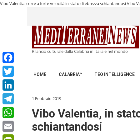
Vibo Valentia, corre a forte velocità in stato di ebrezza schiantandosi
Vibo Va
Rilancio culturale dalla Calabria in Italia e nel mondo
Facebook
HOME
CALABRIA
TEO INTELLIGENCE
Twitter
LinkedIn
1 Febbraio 2019
Telegram
Vibo Valentia, in stat
schiantandosi
WhatsApp
Email