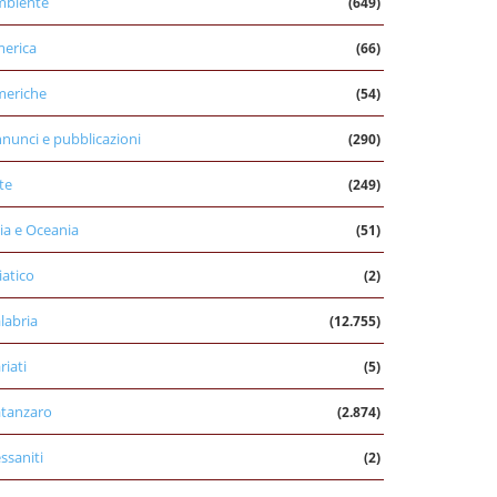
mbiente
(649)
erica
(66)
eriche
(54)
nunci e pubblicazioni
(290)
te
(249)
ia e Oceania
(51)
iatico
(2)
labria
(12.755)
riati
(5)
tanzaro
(2.874)
ssaniti
(2)