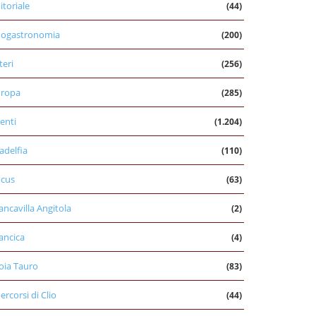
itoriale
(44)
nogastronomia
(200)
teri
(256)
uropa
(285)
enti
(1.204)
ladelfia
(110)
cus
(63)
ancavilla Angitola
(2)
ancica
(4)
oia Tauro
(83)
percorsi di Clio
(44)