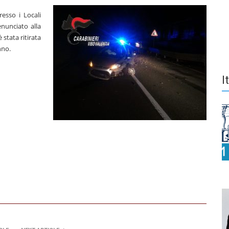
esso i Locali
enunciato alla
 stata ritirata
nno.
I