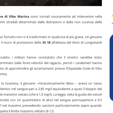
one di Vibo Marina
sono tornati nuovamente ad intervenire nella
denti stradali determinati dalle distrazioni e dalla non curanza delle
caso fortuito non si è trasformato in qualcosa di più grave. Un giovane
ro il muro di protezione della
SS 18
all’altezza del bivio di Longobardi
subito i militari hanno constatato che il sinistro sarebbe stato
erminato dalla forte velocità del ragazzo, perciò i carabinieri hanno
iso di approfondire gli accertamenti presso l’Ospedale Civile di Vibo
entia.
 la sorpresa, il giovane –miracolosamente illeso – aveva un tasso
olemico nel sangue pari a 2.85 mg/l equivalente a quasi il doppio del
ite massimo vietato (che è 1,5 mg/l). La legge, vieta la guida dei veicoli
strada con un quantitativo di alcol nel sangue pari/superiore a 0.5
l nel massimo prevedendo sanzioni particolarmente aspre quando
supera il limite massimo vietato di 1,5.