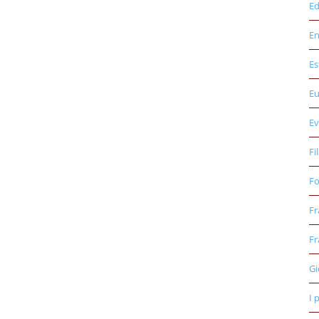
Ed
E
Es
E
Ev
Fi
Fo
Fr
Fr
Gi
I 