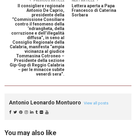
PREVIOUS ARTICLE
NEXT ARTICLE
Il consigliere regionale
Lettera aperta a Papa
Antonio De Caprio,
Francesco di Caterina
presidente della
Sorbara
“Commissione Consiliare
contro il fenomeno della
‘ndrangheta, della
corruzione e dell’illegalità
diffusa”, in seno al
Consiglio Regionale della
Calabria, manifesta “ampia
vicinanza al giudice
Tommasina Cotroneo –
Presidente della sezione
Gip-Gup di Reggio Calabria
– per le minacce subite
venerdì sera”.
Antonio Leonardo Montuoro
View all posts
You may also like