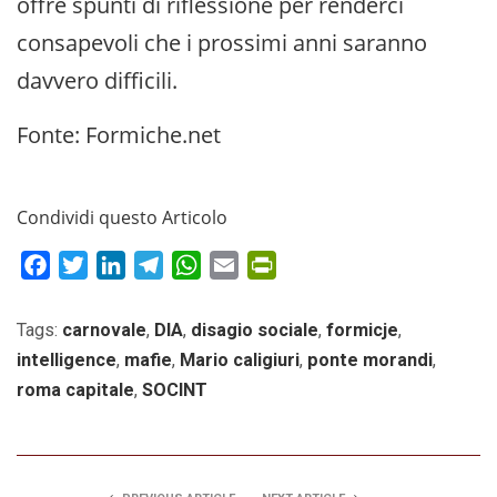
offre spunti di riflessione per renderci
consapevoli che i prossimi anni saranno
davvero difficili.
Fonte: Formiche.net
Condividi questo Articolo
Facebook
Twitter
LinkedIn
Telegram
WhatsApp
Email
PrintFriendly
Tags:
carnovale
,
DIA
,
disagio sociale
,
formicje
,
intelligence
,
mafie
,
Mario caligiuri
,
ponte morandi
,
roma capitale
,
SOCINT