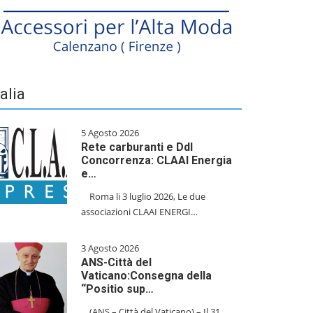
talia
5 Agosto 2026
Rete carburanti e Ddl
Concorrenza: CLAAI Energia
e…
​Roma li 3 luglio 2026, Le due
associazioni CLAAI ENERGI…
3 Agosto 2026
ANS-Città del
Vaticano:Consegna della
“Positio sup…
(ANS – Città del Vaticano) – Il 31