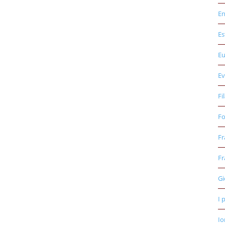
E
Es
E
Ev
Fi
Fo
Fr
Fr
Gi
I 
Io