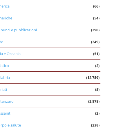
erica
(66)
eriche
(54)
nunci e pubblicazioni
(290)
te
(249)
ia e Oceania
(51)
iatico
(2)
labria
(12.759)
riati
(5)
tanzaro
(2.878)
ssaniti
(2)
rpo e salute
(238)