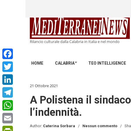
Rilancio culturale dalla Calabria in Italia e nel mondo
HOME
CALABRIA
TEO INTELLIGENCE
Facebook
Twitter
21 Ottobre 2021
LinkedIn
A Polistena il sindaco
Telegram
l’indennità.
WhatsApp
Author:
Caterina Sorbara
Nessun commento
Sha
Email