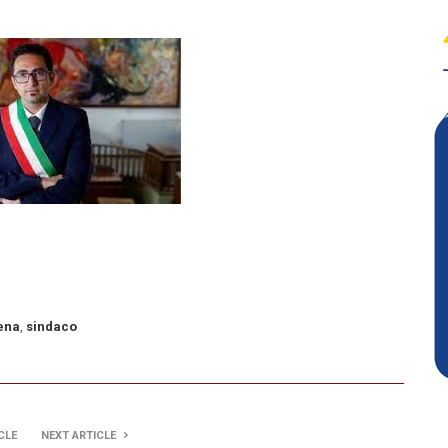
tena
,
sindaco
CLE
NEXT ARTICLE