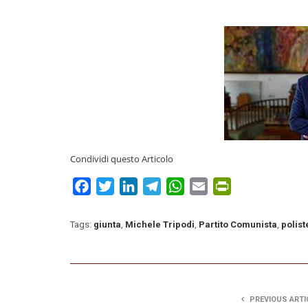
Condividi questo Articolo
Facebook
Twitter
LinkedIn
Telegram
WhatsApp
Email
PrintFriendly
Tags:
giunta
,
Michele Tripodi
,
Partito Comunista
,
polis
PREVIOUS ARTI