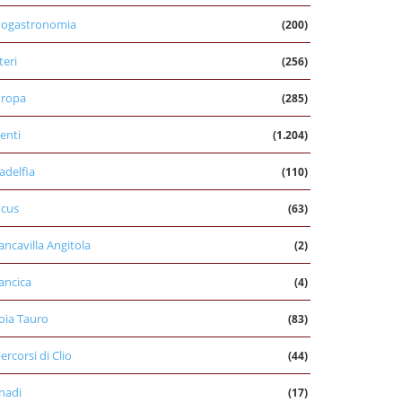
nogastronomia
(200)
teri
(256)
uropa
(285)
enti
(1.204)
ladelfia
(110)
cus
(63)
ancavilla Angitola
(2)
ancica
(4)
oia Tauro
(83)
percorsi di Clio
(44)
nadi
(17)