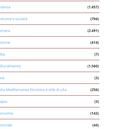
osenza
(1.457)
stume e società
(794)
onaca
(2.491)
otone
(414)
uba
(7)
lturalmente
(1.560)
asà
(3)
eta Mediterranea Nicotera è stile di vita
(256)
apia
(3)
conomia
(143)
itoriale
(44)