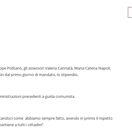
Se
for
seppe Politanò, gli assessori Valeria Cannatà, Maria Catena Napoli,
in dal primo giorno di mandato, lo stipendio.
ministrazioni precedenti a guida comunista.
tandoci come abbiamo sempre fatto, avendo in primis il rispetto
rtiene a tutti i cittadini”.