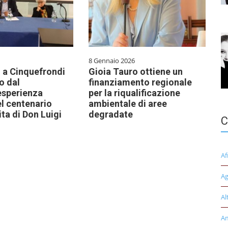
8 Gennaio 2026
o a Cinquefrondi
Gioia Tauro ottiene un
o dal
finanziamento regionale
esperienza
per la riqualificazione
l centenario
ambientale di aree
ita di Don Luigi
degradate
C
Af
Ag
Al
A