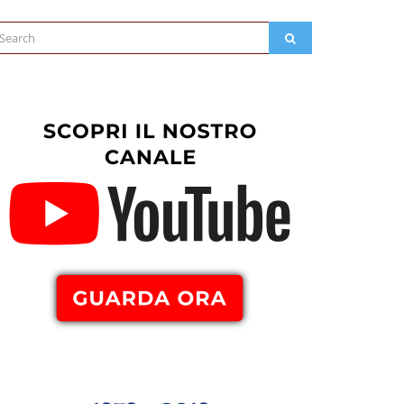
arch
SEARCH
: