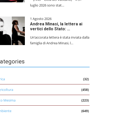
luglio 2026 sono stat…
1 Agosto 2026
Andrea Minasi, la lettera ai
vertici dello Stato: …
Un’accorata lettera è stata inviata dalla
famiglia di Andrea Minasi, l…
ategories
rica
(32)
ricoltura
(458)
to Mesima
(223)
mbiente
(649)