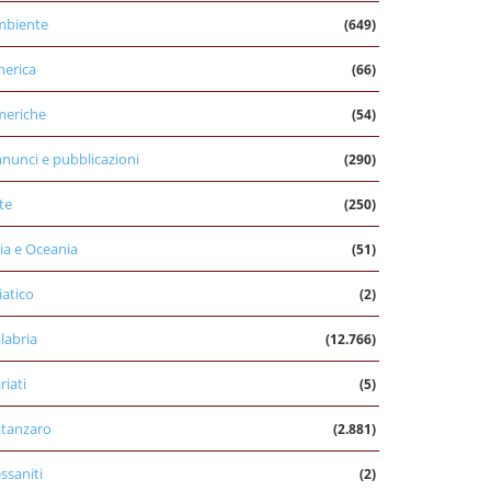
mbiente
(649)
erica
(66)
eriche
(54)
nunci e pubblicazioni
(290)
te
(250)
ia e Oceania
(51)
iatico
(2)
labria
(12.766)
riati
(5)
tanzaro
(2.881)
ssaniti
(2)