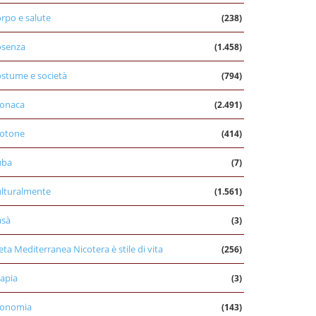
rpo e salute
(238)
osenza
(1.458)
stume e società
(794)
onaca
(2.491)
otone
(414)
uba
(7)
lturalmente
(1.561)
asà
(3)
eta Mediterranea Nicotera è stile di vita
(256)
apia
(3)
conomia
(143)