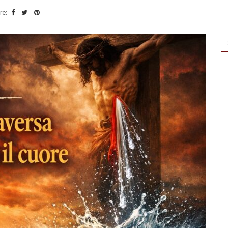
re:
Se
for