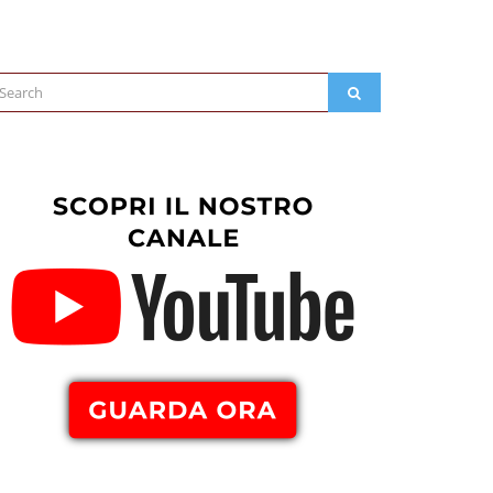
arch
SEARCH
: