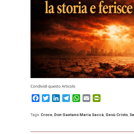
Condividi questo Articolo
Facebook
Twitter
LinkedIn
Telegram
WhatsApp
Email
PrintFriendly
Tags:
Croce
,
Don Gaetano Maria Saccà
,
Gesù Cristo
,
Se