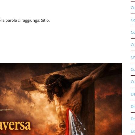
Co
C
lla parola ci raggiunga: Sitio.
Co
Cr
Cr
C
Cu
D
Di
Dr
E