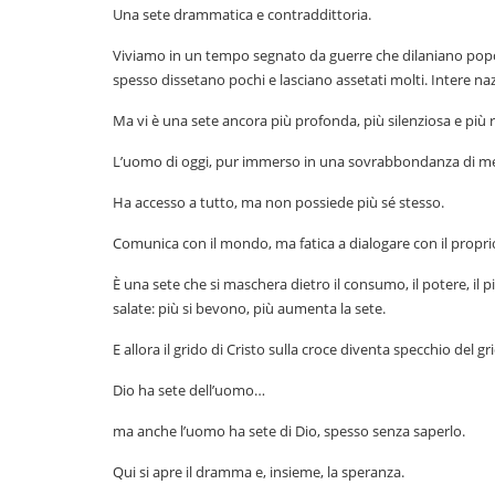
Una sete drammatica e contraddittoria.
Viviamo in un tempo segnato da guerre che dilaniano popo
spesso dissetano pochi e lasciano assetati molti. Intere nazi
Ma vi è una sete ancora più profonda, più silenziosa e più ra
L’uomo di oggi, pur immerso in una sovrabbondanza di mez
Ha accesso a tutto, ma non possiede più sé stesso.
Comunica con il mondo, ma fatica a dialogare con il propri
È una sete che si maschera dietro il consumo, il potere, il
salate: più si bevono, più aumenta la sete.
E allora il grido di Cristo sulla croce diventa specchio del g
Dio ha sete dell’uomo…
ma anche l’uomo ha sete di Dio, spesso senza saperlo.
Qui si apre il dramma e, insieme, la speranza.