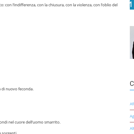
: con l’indifferenza, con la chiusura, con la violenza, con l’oblio del
C
a di nuovo feconda.
Af
Ag
fondi nel cuore dell’uomo smarrito.
Al
 sorgenti.