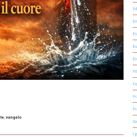
Ed
E
Es
E
Ev
Fi
Fo
Fr
Fr
te
,
vangelo
Gi
I 