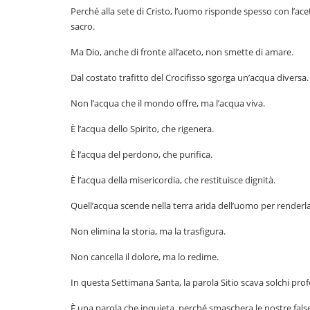
Perché alla sete di Cristo, l’uomo risponde spesso con l’aceto
sacro.
Ma Dio, anche di fronte all’aceto, non smette di amare.
Dal costato trafitto del Crocifisso sgorga un’acqua diversa.
Non l’acqua che il mondo offre, ma l’acqua viva.
È l’acqua dello Spirito, che rigenera.
È l’acqua del perdono, che purifica.
È l’acqua della misericordia, che restituisce dignità.
Quell’acqua scende nella terra arida dell’uomo per renderl
Non elimina la storia, ma la trasfigura.
Non cancella il dolore, ma lo redime.
In questa Settimana Santa, la parola Sitio scava solchi pro
È una parola che inquieta, perché smaschera le nostre false