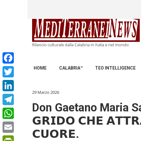
Rilancio culturale dalla Calabria in Italia e nel mondo
HOME
CALABRIA
TEO INTELLIGENCE
Facebook
Twitter
29 Marzo 2026
LinkedIn
Don Gaetano Maria Saccà:
Telegram
𝗚𝗥𝗜𝗗𝗢 𝗖𝗛𝗘 𝗔𝗧𝗧𝗥
WhatsApp
𝗖𝗨𝗢𝗥𝗘.
Email