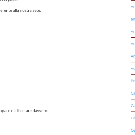
A
erente alla nostra sete.
am
Am
An
Ar
As
Br
Ca
Ca
apace di dissetare davvero:
Ca
Ce