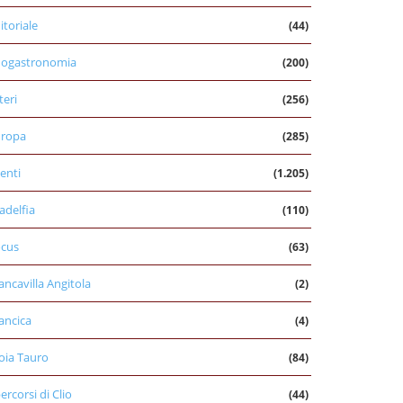
itoriale
(44)
nogastronomia
(200)
teri
(256)
uropa
(285)
enti
(1.205)
ladelfia
(110)
cus
(63)
ancavilla Angitola
(2)
ancica
(4)
oia Tauro
(84)
percorsi di Clio
(44)