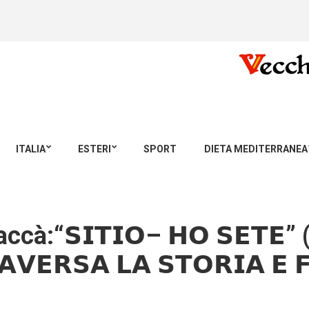
ITALIA
ESTERI
SPORT
DIETA MEDITERRANEA
“𝗦𝗜𝗧𝗜𝗢– 𝗛𝗢 𝗦𝗘𝗧𝗘” (𝗚
𝗩𝗘𝗥𝗦𝗔 𝗟𝗔 𝗦𝗧𝗢𝗥𝗜𝗔 𝗘 𝗙