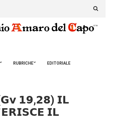
Search
for:
RUBRICHE
EDITORIALE
 𝟭𝟵,𝟮𝟴) 𝗜𝗟
𝗘𝗥𝗜𝗦𝗖𝗘 𝗜𝗟