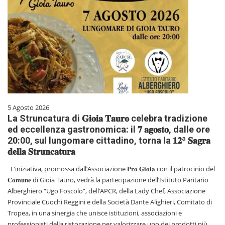
5 Agosto 2026
La Struncatura di 𝐆𝐢𝐨𝐢𝐚 𝐓𝐚𝐮𝐫𝐨 celebra tradizione
ed eccellenza gastronomica: il 𝟕 𝐚𝐠𝐨𝐬𝐭𝐨, dalle ore
20:00, sul lungomare cittadino, torna la 𝟏𝟐ª 𝐒𝐚𝐠𝐫𝐚
𝐝𝐞𝐥𝐥𝐚 𝐒𝐭𝐫𝐮𝐧𝐜𝐚𝐭𝐮𝐫𝐚
L’iniziativa, promossa dall’Associazione 𝐏𝐫𝐨 𝐆𝐢𝐨𝐢𝐚 con il patrocinio del
𝐂𝐨𝐦𝐮𝐧𝐞 di Gioia Tauro, vedrà la partecipazione dell’Istituto Paritario
Alberghiero “Ugo Foscolo”, dell’APCR, della Lady Chef, Associazione
Provinciale Cuochi Reggini e della Società Dante Alighieri, Comitato di
Tropea, in una sinergia che unisce istituzioni, associazioni e
professionisti della ristorazione per valorizzare uno dei prodotti più