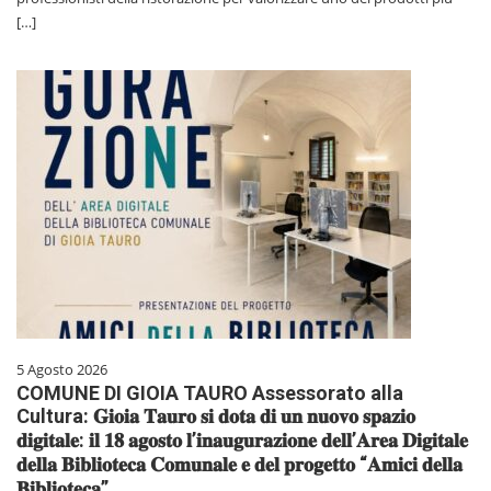
[…]
5 Agosto 2026
COMUNE DI GIOIA TAURO Assessorato alla
Cultura: 𝐆𝐢𝐨𝐢𝐚 𝐓𝐚𝐮𝐫𝐨 𝐬𝐢 𝐝𝐨𝐭𝐚 𝐝𝐢 𝐮𝐧 𝐧𝐮𝐨𝐯𝐨 𝐬𝐩𝐚𝐳𝐢𝐨
𝐝𝐢𝐠𝐢𝐭𝐚𝐥𝐞: 𝐢𝐥 𝟏𝟖 𝐚𝐠𝐨𝐬𝐭𝐨 𝐥’𝐢𝐧𝐚𝐮𝐠𝐮𝐫𝐚𝐳𝐢𝐨𝐧𝐞 𝐝𝐞𝐥𝐥’𝐀𝐫𝐞𝐚 𝐃𝐢𝐠𝐢𝐭𝐚𝐥𝐞
𝐝𝐞𝐥𝐥𝐚 𝐁𝐢𝐛𝐥𝐢𝐨𝐭𝐞𝐜𝐚 𝐂𝐨𝐦𝐮𝐧𝐚𝐥𝐞 𝐞 𝐝𝐞𝐥 𝐩𝐫𝐨𝐠𝐞𝐭𝐭𝐨 “𝐀𝐦𝐢𝐜𝐢 𝐝𝐞𝐥𝐥𝐚
𝐁𝐢𝐛𝐥𝐢𝐨𝐭𝐞𝐜𝐚”