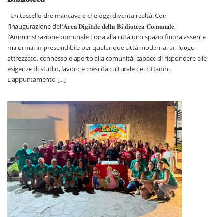
Un tassello che mancava e che oggi diventa realtà. Con
l’inaugurazione dell’𝐀𝐫𝐞𝐚 𝐃𝐢𝐠𝐢𝐭𝐚𝐥𝐞 𝐝𝐞𝐥𝐥𝐚 𝐁𝐢𝐛𝐥𝐢𝐨𝐭𝐞𝐜𝐚 𝐂𝐨𝐦𝐮𝐧𝐚𝐥𝐞,
l’Amministrazione comunale dona alla città uno spazio finora assente
ma ormai imprescindibile per qualunque città moderna: un luogo
attrezzato, connesso e aperto alla comunità, capace di rispondere alle
esigenze di studio, lavoro e crescita culturale dei cittadini.
L’appuntamento […]