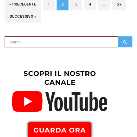
« PRECEDENTE
1
2
3
4
…
29
SUCCESSIVO »
Search
SEAR
for: