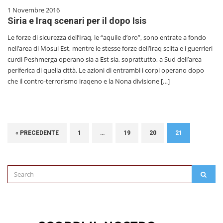
1 Novembre 2016
Siria e Iraq scenari per il dopo Isis
Le forze di sicurezza dell’Iraq, le “aquile d’oro”, sono entrate a fondo
nell’area di Mosul Est, mentre le stesse forze dell’Iraq sciita e i guerrieri
curdi Peshmerga operano sia a Est sia, soprattutto, a Sud dell’area
periferica di quella città. Le azioni di entrambi i corpi operano dopo
che il contro-terrorismo iraqeno e la Nona divisione […]
« PRECEDENTE
1
…
19
20
21
Search
SEAR
for: