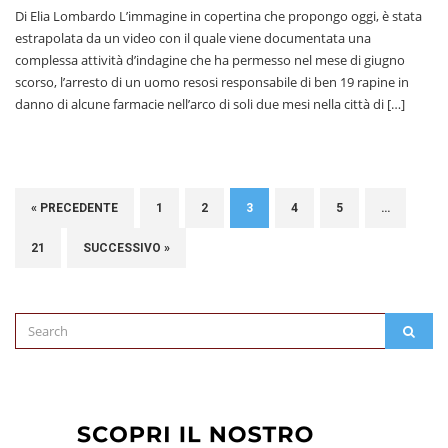
Di Elia Lombardo L’immagine in copertina che propongo oggi, è stata
estrapolata da un video con il quale viene documentata una
complessa attività d’indagine che ha permesso nel mese di giugno
scorso, l’arresto di un uomo resosi responsabile di ben 19 rapine in
danno di alcune farmacie nell’arco di soli due mesi nella città di […]
« PRECEDENTE
1
2
3
4
5
…
21
SUCCESSIVO »
Search
SEAR
for: