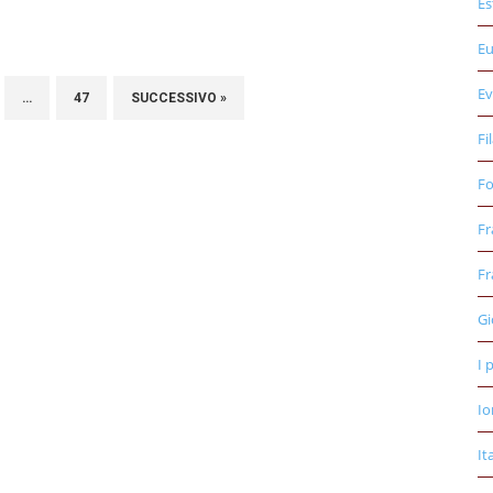
Es
E
Ev
…
47
SUCCESSIVO »
Fi
Fo
Fr
Fr
Gi
I 
Io
It