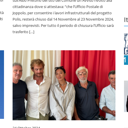
di
sull’Albo Pretorio del sito del Comune un Avviso rivolto alla
cittadinanza dove si attestava: “che l’Ufficio Postale di
ità
Joppolo, per consentire i lavori infrastrutturali del progetto
ti
I
Polis, resterà chiuso dal 14 Novembre al 23 Novembre 2024,
salvo imprevisti. Per tutto il periodo di chiusura l’Ufficio sarà
trasferito […]