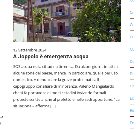
Co
Cr
Cr
C
Cu
12 Settembre 2024
A Joppolo è emergenza acqua
D
SOS acqua nella cittadina tirrenica. Da alcuni giorni, infatti, in
a
alcune zone del paese, manca, in particolare, quella per uso
Di
domestico. A denunciare la grave problematica il
Dr
capogruppo consiliare di minoranza, Valerio Mangialardo
che si fa portavoce di molti cittadini inviando formali
E
proteste scritte anche al prefetto e nelle sedi opportune. “La
situazione – afferma […]
Ed
so
E
e