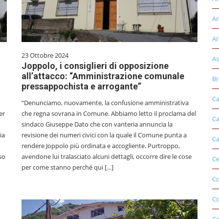
An
Ar
23 Ottobre 2024
As
Joppolo, i consiglieri di opposizione
all’attacco: “Amministrazione comunale
Br
pressappochista e arrogante”
Ca
“Denunciamo, nuovamente, la confusione amministrativa
er
che regna sovrana in Comune. Abbiamo letto il proclama del
Ca
sindaco Giuseppe Dato che con vanteria annuncia la
ia
revisione dei numeri civici con la quale il Comune punta a
Ca
rendere Joppolo più ordinata e accogliente. Purtroppo,
so
avendone lui tralasciato alcuni dettagli, occorre dire le cose
Ce
per come stanno perché qui […]
Co
C