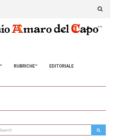
Search
for:
RUBRICHE
EDITORIALE
arch
SEARCH
: