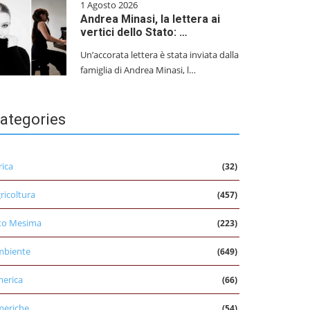
1 Agosto 2026
Andrea Minasi, la lettera ai
vertici dello Stato: …
Un’accorata lettera è stata inviata dalla
famiglia di Andrea Minasi, l…
ategories
rica
(32)
ricoltura
(457)
to Mesima
(223)
mbiente
(649)
erica
(66)
eriche
(54)