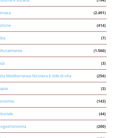
stume e società
(794)
onaca
(2.491)
otone
(414)
uba
(7)
lturalmente
(1.560)
asà
(3)
eta Mediterranea Nicotera è stile di vita
(256)
apia
(3)
conomia
(143)
itoriale
(44)
nogastronomia
(200)