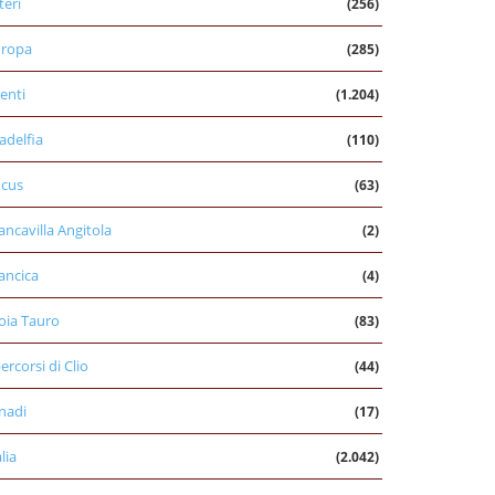
teri
(256)
uropa
(285)
enti
(1.204)
ladelfia
(110)
cus
(63)
ancavilla Angitola
(2)
ancica
(4)
oia Tauro
(83)
percorsi di Clio
(44)
nadi
(17)
alia
(2.042)