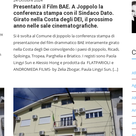
24 Ottobre 2024
Presentato il Film BAE. A Joppolo la
conferenza stampa con il Sindaco Dato.
Girato nella Costa degli DEI, il prossimo
anno nelle sale cinematografiche.
ex
Si è svolta al Comune di Joppolo la conferenza stampa di
presentazione del film drammatico BAE interamente girato
nella Costa degli Dei coinvolgendo i paesi di Joppolo, Ricadi,
C
n
Spiloinga, Tropea, Parghelia e Briatico. I registi sono Paola
Lingyi Sun e Alessio Hong e prodotta da FLATPARIOLI e
ANDROMEDA FILMS- by Zelia Zbogar, Paula Lingyi Sun, […]
Af
Ag
Al
A
am
Am