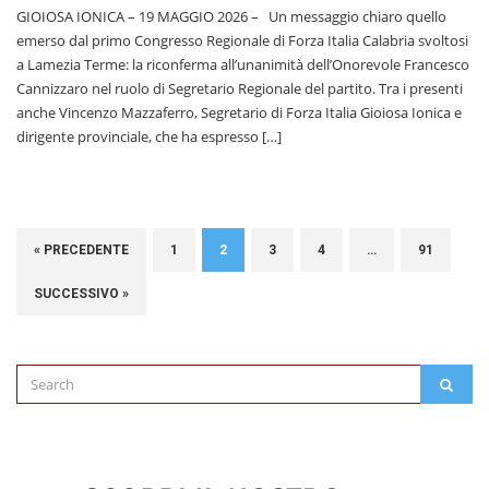
GIOIOSA IONICA – 19 MAGGIO 2026 – Un messaggio chiaro quello
emerso dal primo Congresso Regionale di Forza Italia Calabria svoltosi
a Lamezia Terme: la riconferma all’unanimità dell’Onorevole Francesco
Cannizzaro nel ruolo di Segretario Regionale del partito. Tra i presenti
anche Vincenzo Mazzaferro, Segretario di Forza Italia Gioiosa Ionica e
dirigente provinciale, che ha espresso […]
« PRECEDENTE
1
2
3
4
…
91
SUCCESSIVO »
Search
SEAR
for: