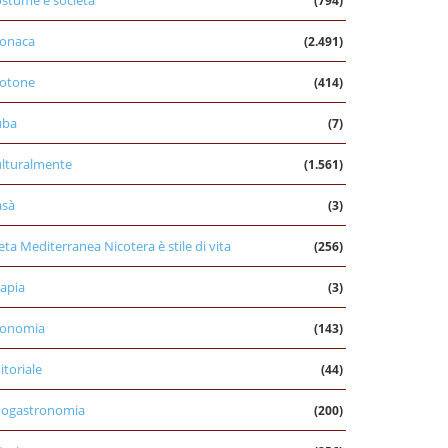
stume e società
(794)
onaca
(2.491)
otone
(414)
uba
(7)
lturalmente
(1.561)
asà
(3)
eta Mediterranea Nicotera è stile di vita
(256)
apia
(3)
conomia
(143)
itoriale
(44)
nogastronomia
(200)