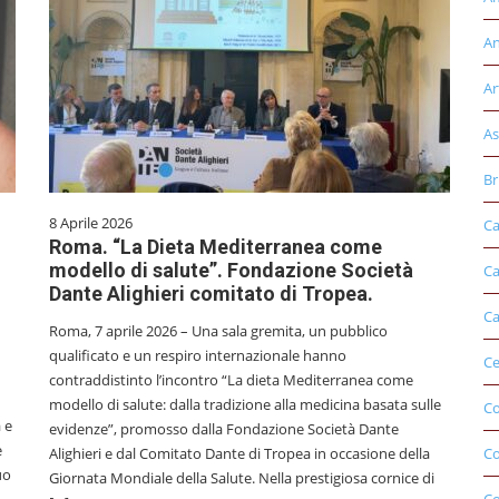
An
Ar
As
Br
8 Aprile 2026
Ca
Roma. “La Dieta Mediterranea come
modello di salute”. Fondazione Società
Ca
Dante Alighieri comitato di Tropea.
Ca
Roma, 7 aprile 2026 – Una sala gremita, un pubblico
qualificato e un respiro internazionale hanno
Ce
contraddistinto l’incontro “La dieta Mediterranea come
modello di salute: dalla tradizione alla medicina basata sulle
Co
 e
evidenze”, promosso dalla Fondazione Società Dante
e
Alighieri e dal Comitato Dante di Tropea in occasione della
C
uo
Giornata Mondiale della Salute. Nella prestigiosa cornice di