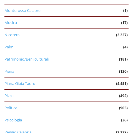
Monterosso Calabro
(1)
Musica
(17)
Nicotera
(2.227)
Palmi
(4)
Patrimonio/Beni culturali
(181)
Piana
(130)
Piana Gioia Tauro
(4.451)
Pizzo
(492)
Politica
(903)
Psicologia
(36)
Reggio Calabria
(3.337)