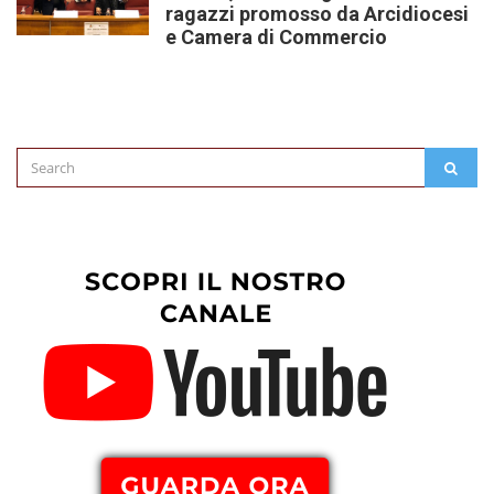
ragazzi promosso da Arcidiocesi
e Camera di Commercio
Search
SEAR
for: