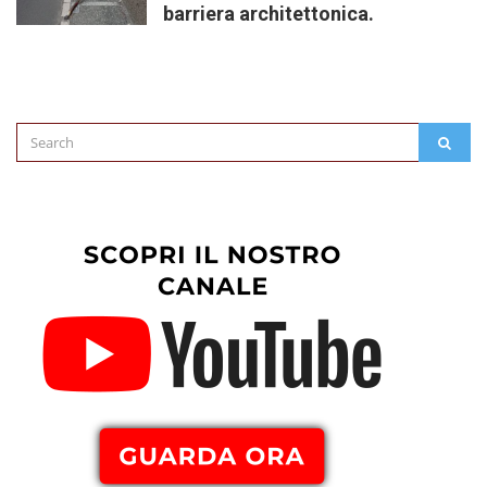
barriera architettonica.
Search
SEAR
for: