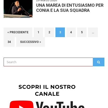
29 Marzo 2026
UNA MAREA DI ENTUSIASMO PER
CONIA E LA SUA SQUADRA
« PRECEDENTE
1
2
3
4
5
…
34
SUCCESSIVO »
Search
SEAR
for: