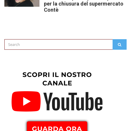
per la chiusura del supermercato
Contè
Search
SEAR
for: