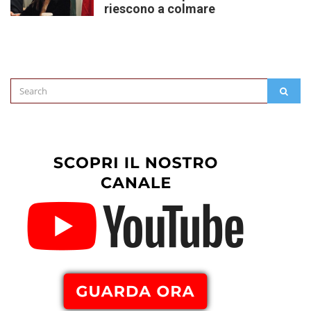
riescono a colmare
Search
SEAR
for: