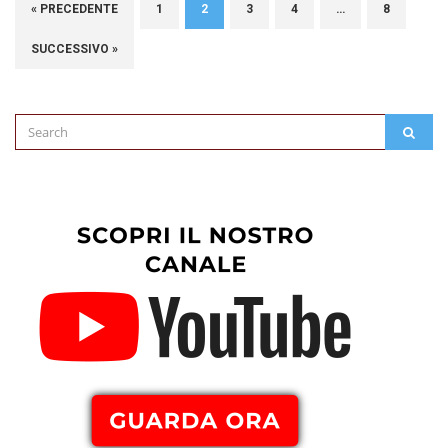
« PRECEDENTE
1
2
3
4
…
8
SUCCESSIVO »
Search
SEAR
for: