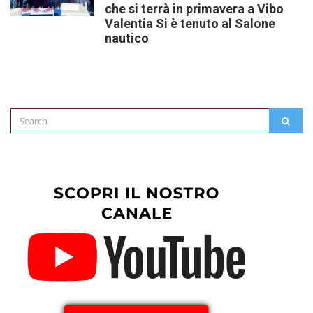
che si terrà in primavera a Vibo
Valentia Si è tenuto al Salone
nautico
Search
SEAR
for: