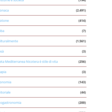
stume e società
(794)
onaca
(2.491)
otone
(414)
uba
(7)
lturalmente
(1.561)
asà
(3)
eta Mediterranea Nicotera è stile di vita
(256)
apia
(3)
conomia
(143)
itoriale
(44)
nogastronomia
(200)