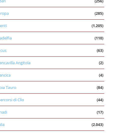
teri
(256)
uropa
(285)
enti
(1.205)
ladelfia
(110)
cus
(63)
ancavilla Angitola
(2)
ancica
(4)
oia Tauro
(84)
percorsi di Clio
(44)
nadi
(17)
alia
(2.043)