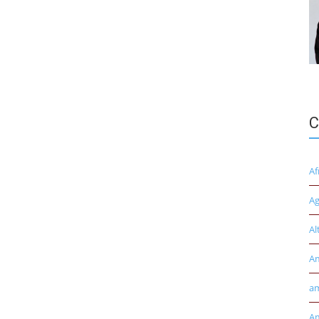
C
Af
Ag
Al
A
am
Am