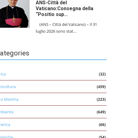
ANS-Città del
Vaticano:Consegna della
“Positio sup…
(ANS – Città del Vaticano) – Il 31
luglio 2026 sono stat…
ategories
rica
(32)
ricoltura
(459)
to Mesima
(223)
mbiente
(649)
erica
(66)
eriche
(54)