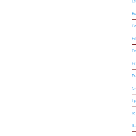
Es
E
Ev
Fi
Fo
Fr
Fr
Gi
I 
Io
It