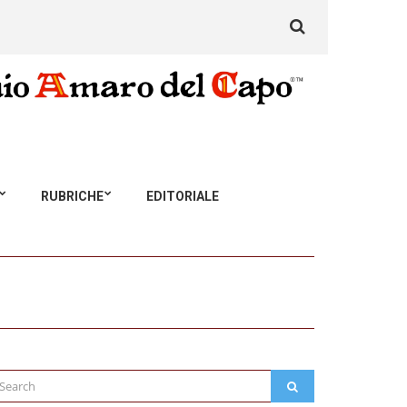
Search
for:
RUBRICHE
EDITORIALE
arch
SEARCH
: