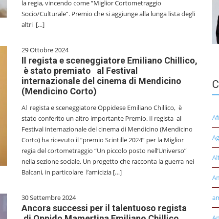
la regia, vincendo come “Miglior Cortometraggio
Socio/Culturale”. Premio che si aggiunge alla lunga lista degli
altri […]
29 Ottobre 2024
Il regista e sceneggiatore Emiliano Chillico,
è stato premiato al Festival
internazionale del cinema di Mendicino
C
(Mendicino Corto)
Al regista e sceneggiatore Oppidese Emiliano Chillico, è
Af
stato conferito un altro importante Premio. Il regista al
Festival internazionale del cinema di Mendicino (Mendicino
Ag
Corto) ha ricevuto il “premio Scintille 2024” per la Miglior
regia del cortometraggio “Un piccolo posto nell’Universo”
Al
nella sezione sociale. Un progetto che racconta la guerra nei
Balcani, in particolare l’amicizia […]
A
30 Settembre 2024
am
Ancora successi per il talentuoso regista
di Oppido Mamertina Emiliano Chillico
Am