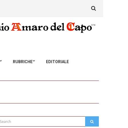
Search
for:
RUBRICHE
EDITORIALE
arch
SEARCH
: