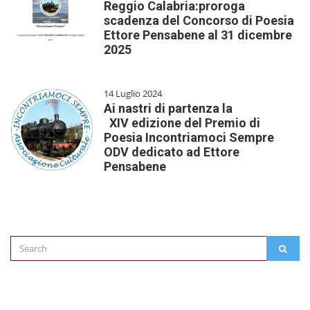
Reggio Calabria:proroga
scadenza del Concorso di Poesia
Ettore Pensabene al 31 dicembre
2025
14 Luglio 2024
Ai nastri di partenza la
XIV edizione del Premio di
Poesia Incontriamoci Sempre
ODV dedicato ad Ettore
Pensabene
Search
SEAR
for: