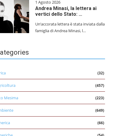
1 Agosto 2026
Andrea Minasi, la lettera ai
vertici dello Stato: …
Un’accorata lettera è stata inviata dalla
famiglia di Andrea Minasi, l…
ategories
rica
(32)
ricoltura
(457)
to Mesima
(223)
mbiente
(649)
erica
(66)
eriche
(54)