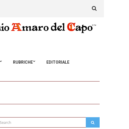
Search
for:
RUBRICHE
EDITORIALE
arch
SEARCH
: