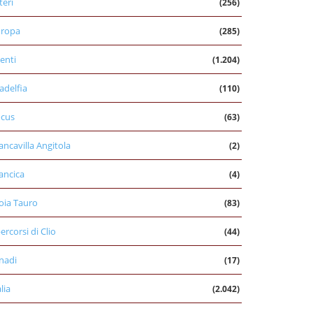
teri
(256)
uropa
(285)
enti
(1.204)
ladelfia
(110)
cus
(63)
ancavilla Angitola
(2)
ancica
(4)
oia Tauro
(83)
percorsi di Clio
(44)
nadi
(17)
alia
(2.042)