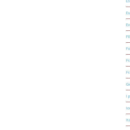
Es
E
Ev
Fi
Fo
Fr
Fr
Gi
I 
Io
It