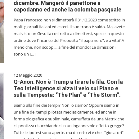
dicembre. Mangerò il panettone a
capodanno ed anche la colomba pasquale
Papa Francesco non si dimetterà il 31.12.2020 come scritto in
molti giornali italiani ed esteri. Il suo trono è saldo. Ma, avete
mai visto un Gesuita costretto a dimettersi, specie in questo
ordine dove l’incarico del Preposito “il papa nero”, è a vita? A
meno che, non scoppi…la fine del mondo! Le dimissioni
sono un […]
12 Maggio 2020
Q-Anon. Non è Trump a tirare le fila. Con la
Teo Intelligence si alza il velo sul Piano e
sulla Tempesta: “The Plan” e “The Storm”.
Siamo alla fine dei tempi? Non lo siamo? Oppure siamo in
una fine dei tempi pilotata mediaticamente, ed anche in
forma olografica e subliminale, camuffata da una Matrix che
ci ipnotizza risucchiandoci in un ingannevole effetto gregge?
Tutte le ipotesi sono aperte, ma di certo vi è che i “giocatori”