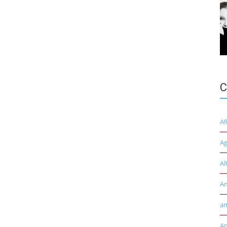
C
Af
Ag
Al
A
am
Am