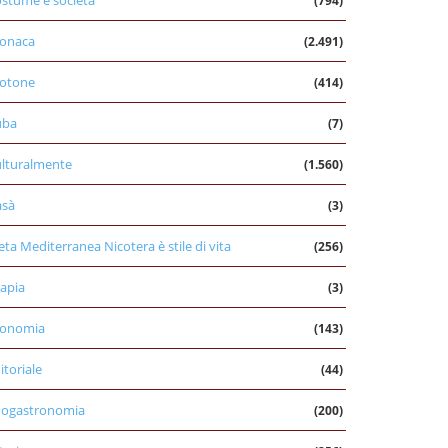
stume e società
(794)
onaca
(2.491)
otone
(414)
uba
(7)
lturalmente
(1.560)
asà
(3)
eta Mediterranea Nicotera è stile di vita
(256)
apia
(3)
conomia
(143)
itoriale
(44)
nogastronomia
(200)