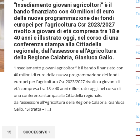
Es
“Insediamento giovani agricoltori” è il
bando finanziato con 40 milioni di euro
E
della nuova programmazione dei fondi
europei per l’agricoltura Csr 2023/2027
Ev
rivolto a giovani di età compresa tra 18 e
40 anni e illustrato oggi, nel corso di una
Fi
conferenza stampa alla Cittadella
regionale, dall’assessore all’Agricoltura
Fo
della Regione Calabria, Gianluca Gallo.
Fr
“Insediamento giovani agricoltori” è il bando finanziato con
40 milioni di euro della nuova programmazione dei fondi
Fr
europei per l’agricoltura Csr 2023/2027 rivolto a giovani di
età compresa tra 18 e 40 anni e illustrato oggi, nel corso di
Gi
una conferenza stampa alla Cittadella regionale,
dall’assessore all’Agricoltura della Regione Calabria, Gianluca
I 
Gallo. “Si tratta – […]
Io
It
15
SUCCESSIVO »