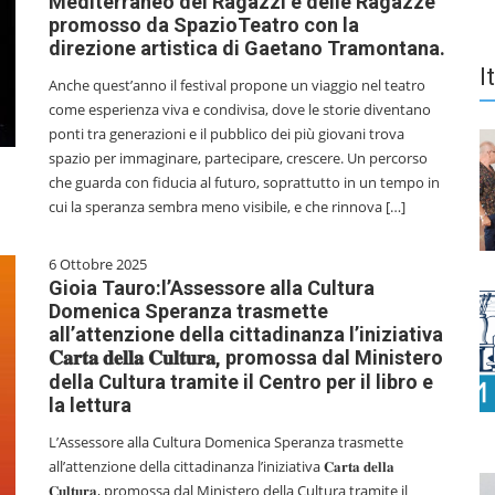
Mediterraneo dei Ragazzi e delle Ragazze
promosso da SpazioTeatro con la
direzione artistica di Gaetano Tramontana.
I
Anche quest’anno il festival propone un viaggio nel teatro
come esperienza viva e condivisa, dove le storie diventano
ponti tra generazioni e il pubblico dei più giovani trova
spazio per immaginare, partecipare, crescere. Un percorso
che guarda con fiducia al futuro, soprattutto in un tempo in
cui la speranza sembra meno visibile, e che rinnova […]
6 Ottobre 2025
Gioia Tauro:l’Assessore alla Cultura
Domenica Speranza trasmette
all’attenzione della cittadinanza l’iniziativa
𝐂𝐚𝐫𝐭𝐚 𝐝𝐞𝐥𝐥𝐚 𝐂𝐮𝐥𝐭𝐮𝐫𝐚, promossa dal Ministero
della Cultura tramite il Centro per il libro e
la lettura
L’Assessore alla Cultura Domenica Speranza trasmette
all’attenzione della cittadinanza l’iniziativa 𝐂𝐚𝐫𝐭𝐚 𝐝𝐞𝐥𝐥𝐚
𝐂𝐮𝐥𝐭𝐮𝐫𝐚, promossa dal Ministero della Cultura tramite il