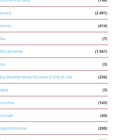
stume e società
(794)
onaca
(2.491)
otone
(414)
uba
(7)
lturalmente
(1.561)
asà
(3)
eta Mediterranea Nicotera è stile di vita
(256)
apia
(3)
conomia
(143)
itoriale
(44)
nogastronomia
(200)