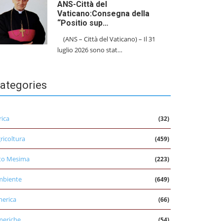
ANS-Città del
Vaticano:Consegna della
“Positio sup…
(ANS – Città del Vaticano) – Il 31
luglio 2026 sono stat…
ategories
rica
(32)
ricoltura
(459)
to Mesima
(223)
mbiente
(649)
erica
(66)
eriche
(54)