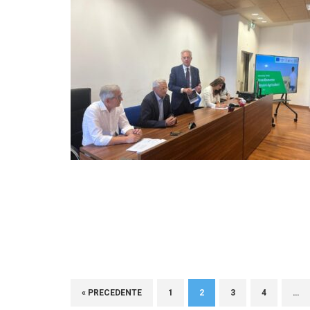
« PRECEDENTE
1
2
3
4
…