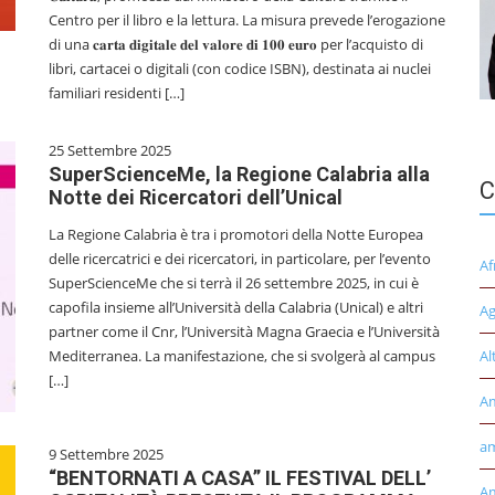
Centro per il libro e la lettura. La misura prevede l’erogazione
di una 𝐜𝐚𝐫𝐭𝐚 𝐝𝐢𝐠𝐢𝐭𝐚𝐥𝐞 𝐝𝐞𝐥 𝐯𝐚𝐥𝐨𝐫𝐞 𝐝𝐢 𝟏𝟎𝟎 𝐞𝐮𝐫𝐨 per l’acquisto di
libri, cartacei o digitali (con codice ISBN), destinata ai nuclei
familiari residenti […]
25 Settembre 2025
SuperScienceMe, la Regione Calabria alla
C
Notte dei Ricercatori dell’Unical
La Regione Calabria è tra i promotori della Notte Europea
delle ricercatrici e dei ricercatori, in particolare, per l’evento
Af
SuperScienceMe che si terrà il 26 settembre 2025, in cui è
capofila insieme all’Università della Calabria (Unical) e altri
Ag
partner come il Cnr, l’Università Magna Graecia e l’Università
Mediterranea. La manifestazione, che si svolgerà al campus
Al
[…]
A
am
9 Settembre 2025
“BENTORNATI A CASA” IL FESTIVAL DELL’
Am