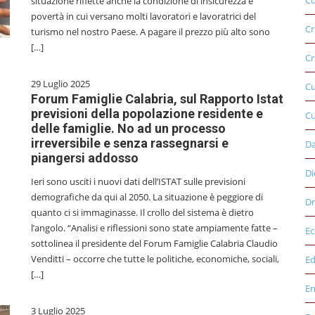
Co
situazione riflette anche la condizione di insicurezza e
povertà in cui versano molti lavoratori e lavoratrici del
Cr
turismo nel nostro Paese. A pagare il prezzo più alto sono
[…]
Cr
29 Luglio 2025
C
Forum Famiglie Calabria, sul Rapporto Istat
previsioni della popolazione residente e
Cu
delle famiglie. No ad un processo
irreversibile e senza rassegnarsi e
D
piangersi addosso
Di
Ieri sono usciti i nuovi dati dell’ISTAT sulle previsioni
demografiche da qui al 2050. La situazione è peggiore di
Dr
quanto ci si immaginasse. Il crollo del sistema è dietro
l’angolo. “Analisi e riflessioni sono state ampiamente fatte –
E
sottolinea il presidente del Forum Famiglie Calabria Claudio
Venditti – occorre che tutte le politiche, economiche, sociali,
Ed
[…]
E
3 Luglio 2025