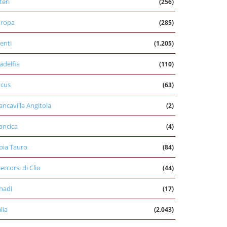
teri
(256)
uropa
(285)
enti
(1.205)
ladelfia
(110)
cus
(63)
ancavilla Angitola
(2)
ancica
(4)
oia Tauro
(84)
percorsi di Clio
(44)
nadi
(17)
alia
(2.043)