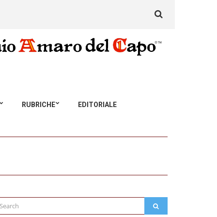
Search
for:
RUBRICHE
EDITORIALE
arch
SEARCH
: