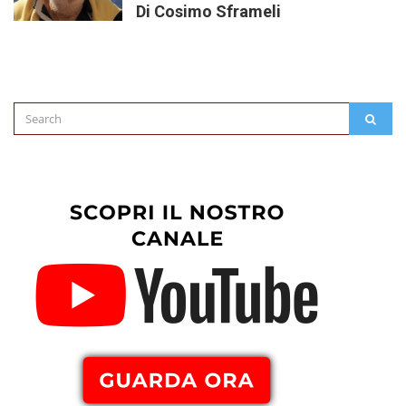
Di Cosimo Sframeli
Search
SEAR
for: