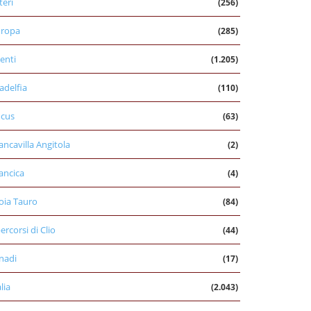
teri
(256)
uropa
(285)
enti
(1.205)
ladelfia
(110)
cus
(63)
ancavilla Angitola
(2)
ancica
(4)
oia Tauro
(84)
percorsi di Clio
(44)
nadi
(17)
alia
(2.043)