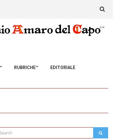
Search
for:
RUBRICHE
EDITORIALE
arch
SEARCH
: