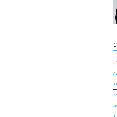
C
Af
Ag
Al
A
am
Am