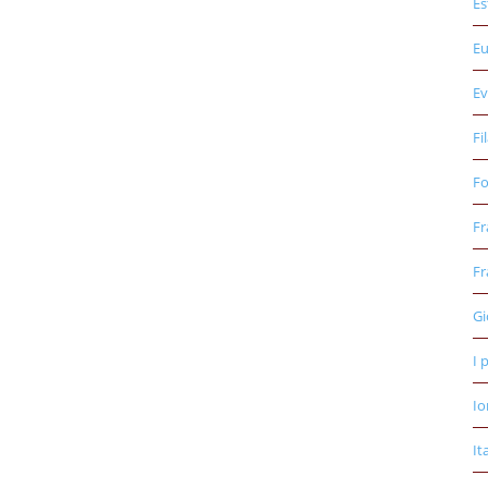
Es
E
Ev
Fi
Fo
Fr
Fr
Gi
I 
Io
It