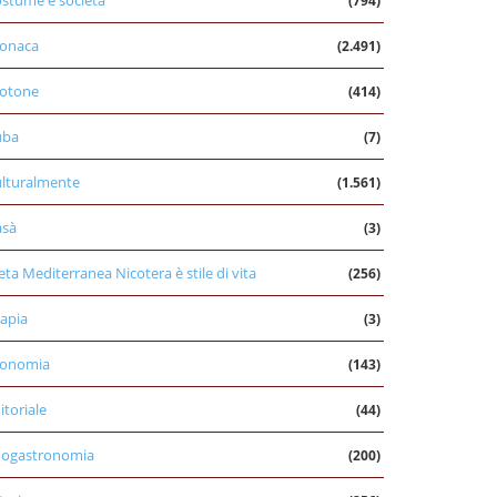
stume e società
(794)
onaca
(2.491)
otone
(414)
uba
(7)
lturalmente
(1.561)
asà
(3)
eta Mediterranea Nicotera è stile di vita
(256)
apia
(3)
conomia
(143)
itoriale
(44)
nogastronomia
(200)