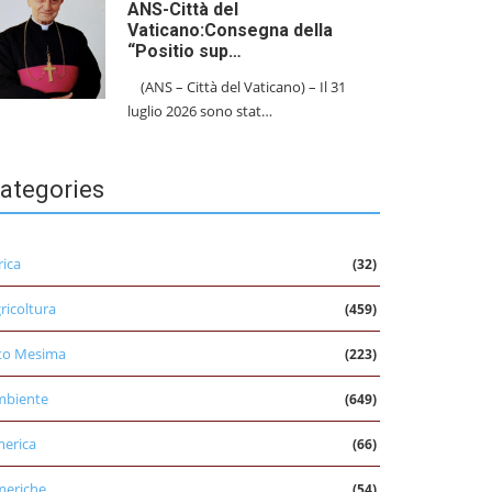
ANS-Città del
Vaticano:Consegna della
“Positio sup…
(ANS – Città del Vaticano) – Il 31
luglio 2026 sono stat…
ategories
rica
(32)
ricoltura
(459)
to Mesima
(223)
mbiente
(649)
erica
(66)
eriche
(54)