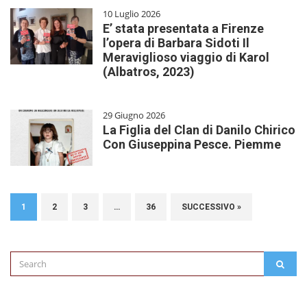
10 Luglio 2026
E’ stata presentata a Firenze
l’opera di Barbara Sidoti Il
Meraviglioso viaggio di Karol
(Albatros, 2023)
29 Giugno 2026
La Figlia del Clan di Danilo Chirico
Con Giuseppina Pesce. Piemme
1
2
3
…
36
SUCCESSIVO »
Search
SEAR
for: