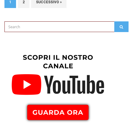
1
2
SUCCESSIVO »
Search
SEAR
for: