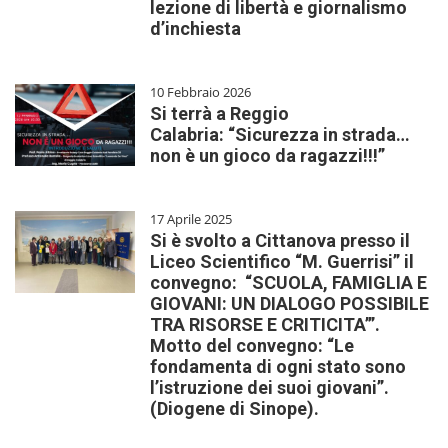
lezione di libertà e giornalismo
d’inchiesta
10 Febbraio 2026
Si terrà a Reggio
Calabria: “Sicurezza in strada…
non è un gioco da ragazzi!!!”
17 Aprile 2025
Si è svolto a Cittanova presso il
Liceo Scientifico “M. Guerrisi” il
convegno: “SCUOLA, FAMIGLIA E
GIOVANI: UN DIALOGO POSSIBILE
TRA RISORSE E CRITICITA’”.
Motto del convegno: “Le
fondamenta di ogni stato sono
l’istruzione dei suoi giovani”.
(Diogene di Sinope).