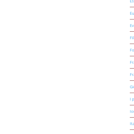
Es
E
Ev
Fi
Fo
Fr
Fr
Gi
I 
Io
It