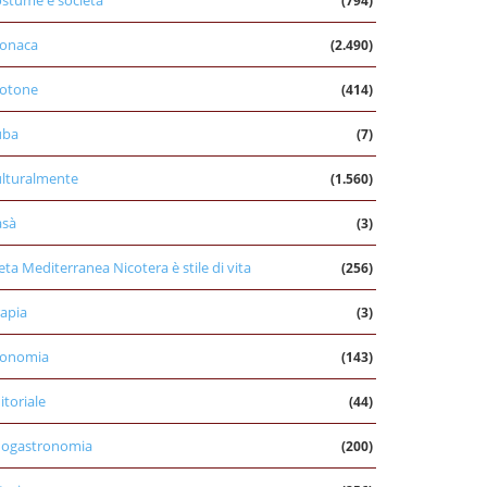
stume e società
(794)
onaca
(2.490)
otone
(414)
uba
(7)
lturalmente
(1.560)
asà
(3)
eta Mediterranea Nicotera è stile di vita
(256)
apia
(3)
conomia
(143)
itoriale
(44)
nogastronomia
(200)