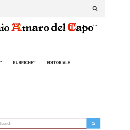
Search
for:
RUBRICHE
EDITORIALE
arch
SEARCH
: