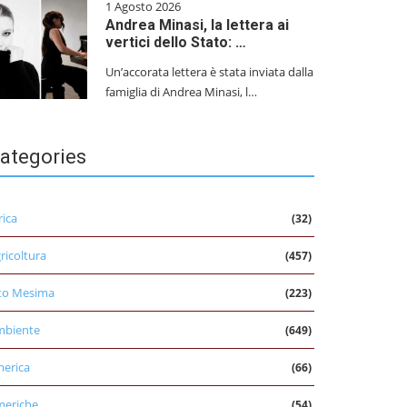
1 Agosto 2026
Andrea Minasi, la lettera ai
vertici dello Stato: …
Un’accorata lettera è stata inviata dalla
famiglia di Andrea Minasi, l…
ategories
rica
(32)
ricoltura
(457)
to Mesima
(223)
mbiente
(649)
erica
(66)
eriche
(54)