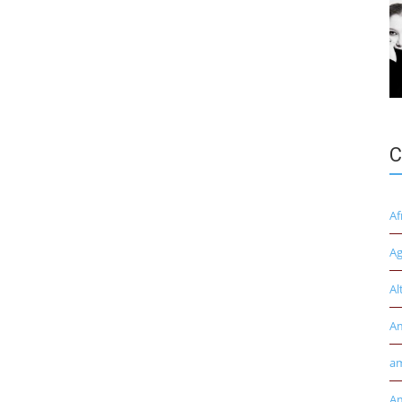
C
Af
Ag
Al
A
am
Am