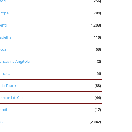
teri
(256)
uropa
(284)
enti
(1.203)
ladelfia
(110)
cus
(63)
ancavilla Angitola
(2)
ancica
(4)
oia Tauro
(83)
percorsi di Clio
(44)
nadi
(17)
alia
(2.042)