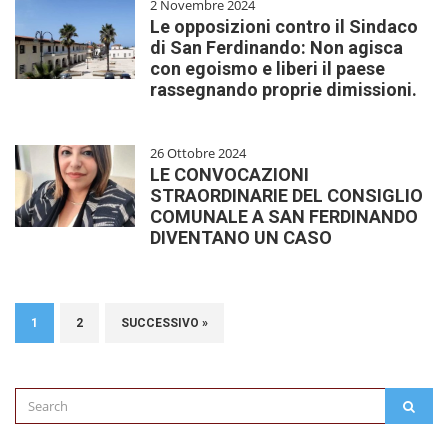
2 Novembre 2024
Le opposizioni contro il Sindaco
di San Ferdinando: Non agisca
con egoismo e liberi il paese
rassegnando proprie dimissioni.
26 Ottobre 2024
LE CONVOCAZIONI
STRAORDINARIE DEL CONSIGLIO
COMUNALE A SAN FERDINANDO
DIVENTANO UN CASO
1
2
SUCCESSIVO »
Search
SEAR
for: