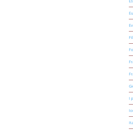
Es
E
Ev
Fi
Fo
Fr
Fr
Gi
I 
Io
It