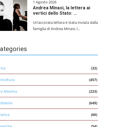
1 Agosto 2026
Andrea Minasi, la lettera ai
vertici dello Stato: …
Un’accorata lettera è stata inviata dalla
famiglia di Andrea Minasi, l…
ategories
rica
(32)
ricoltura
(457)
to Mesima
(223)
mbiente
(649)
erica
(66)
eriche
(54)