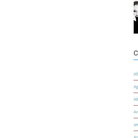
C
Af
Ag
Al
A
am
Am