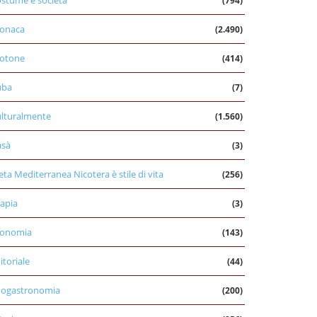
stume e società
(794)
onaca
(2.490)
otone
(414)
uba
(7)
lturalmente
(1.560)
asà
(3)
eta Mediterranea Nicotera è stile di vita
(256)
apia
(3)
conomia
(143)
itoriale
(44)
nogastronomia
(200)