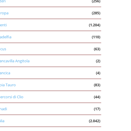
teri
(256)
uropa
(285)
enti
(1.204)
ladelfia
(110)
cus
(63)
ancavilla Angitola
(2)
ancica
(4)
oia Tauro
(83)
percorsi di Clio
(44)
nadi
(17)
alia
(2.042)