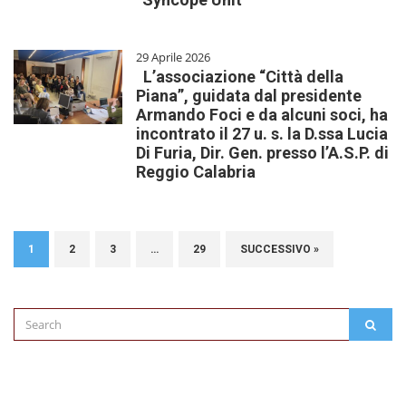
29 Aprile 2026
L’associazione “Città della
Piana”, guidata dal presidente
Armando Foci e da alcuni soci, ha
incontrato il 27 u. s. la D.ssa Lucia
Di Furia, Dir. Gen. presso l’A.S.P. di
Reggio Calabria
1
2
3
…
29
SUCCESSIVO »
Search
SEAR
for: