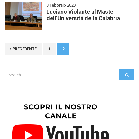
3 Febbraio 2020
Luciano Violante al Master
dell’Università della Calabria
« PRECEDENTE
1
2
Search
SEAR
for: