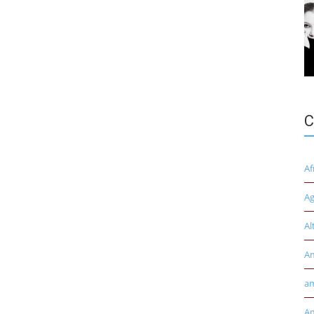
C
Af
Ag
Al
A
am
Am