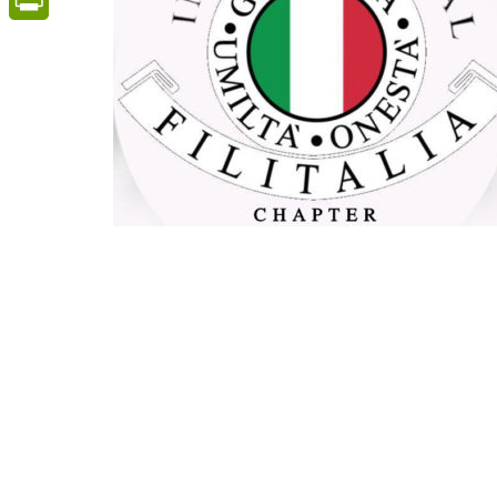
PrintFriendly