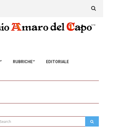
Search
for:
RUBRICHE
EDITORIALE
arch
SEARCH
: