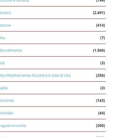
stume e società
(794)
onaca
(2.491)
otone
(414)
uba
(7)
lturalmente
(1.560)
asà
(3)
eta Mediterranea Nicotera è stile di vita
(256)
apia
(3)
conomia
(143)
itoriale
(44)
nogastronomia
(200)