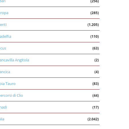
teri
(256)
uropa
(285)
enti
(1.205)
ladelfia
(110)
cus
(63)
ancavilla Angitola
(2)
ancica
(4)
oia Tauro
(83)
percorsi di Clio
(44)
nadi
(17)
alia
(2.042)