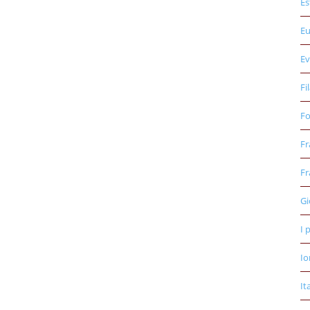
Es
E
Ev
Fi
Fo
Fr
Fr
Gi
I 
Io
It