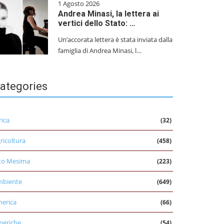
1 Agosto 2026
Andrea Minasi, la lettera ai
vertici dello Stato: …
Un’accorata lettera è stata inviata dalla
famiglia di Andrea Minasi, l…
ategories
rica
(32)
ricoltura
(458)
to Mesima
(223)
mbiente
(649)
erica
(66)
eriche
(54)