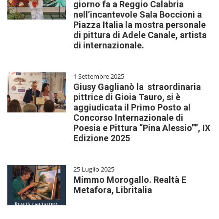
giorno fa a Reggio Calabria
nell’incantevole Sala Boccioni a
Piazza Italia la mostra personale
di pittura di Adele Canale, artista
di internazionale.
1 Settembre 2025
Giusy Gaglianò la straordinaria
pittrice di Gioia Tauro, si è
aggiudicata il Primo Posto al
Concorso Internazionale di
Poesia e Pittura “Pina Alessio””, IX
Edizione 2025
25 Luglio 2025
Mimmo Morogallo. Realtà E
Metafora, Libritalia