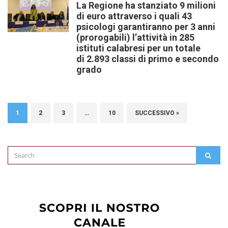
La Regione ha stanziato 9 milioni
di euro attraverso i quali 43
psicologi garantiranno per 3 anni
(prorogabili) l’attività in 285
istituti calabresi per un totale
di 2.893 classi di primo e secondo
grado
1
2
3
…
10
SUCCESSIVO »
Search
SEAR
for: