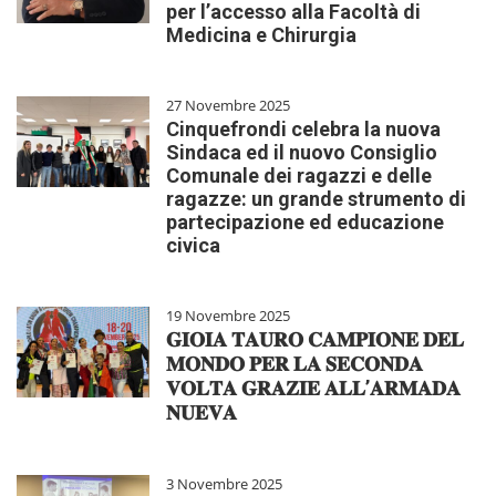
per l’accesso alla Facoltà di
Medicina e Chirurgia
27 Novembre 2025
Cinquefrondi celebra la nuova
Sindaca ed il nuovo Consiglio
Comunale dei ragazzi e delle
ragazze: un grande strumento di
partecipazione ed educazione
civica
19 Novembre 2025
𝐆𝐈𝐎𝐈𝐀 𝐓𝐀𝐔𝐑𝐎 𝐂𝐀𝐌𝐏𝐈𝐎𝐍𝐄 𝐃𝐄𝐋
𝐌𝐎𝐍𝐃𝐎 𝐏𝐄𝐑 𝐋𝐀 𝐒𝐄𝐂𝐎𝐍𝐃𝐀
𝐕𝐎𝐋𝐓𝐀 𝐆𝐑𝐀𝐙𝐈𝐄 𝐀𝐋𝐋’𝐀𝐑𝐌𝐀𝐃𝐀
𝐍𝐔𝐄𝐕𝐀
3 Novembre 2025