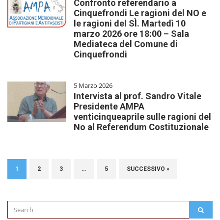
Confronto referendario a
Cinquefrondi Le ragioni del NO e
le ragioni del SÌ. Martedì 10
marzo 2026 ore 18:00 – Sala
Mediateca del Comune di
Cinquefrondi
5 Marzo 2026
Intervista al prof. Sandro Vitale
Presidente AMPA
venticinqueaprile sulle ragioni del
No al Referendum Costituzionale
1
2
3
…
5
SUCCESSIVO »
Search
SEAR
for: