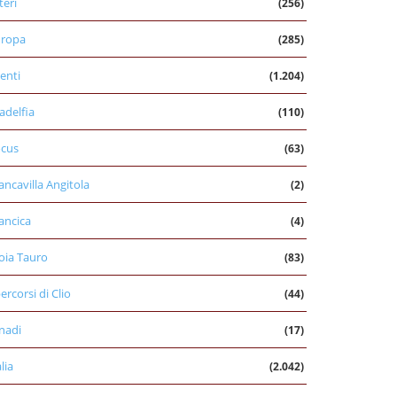
teri
(256)
uropa
(285)
enti
(1.204)
ladelfia
(110)
cus
(63)
ancavilla Angitola
(2)
ancica
(4)
oia Tauro
(83)
percorsi di Clio
(44)
nadi
(17)
alia
(2.042)