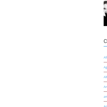
C
Af
Ag
Al
A
am
Am