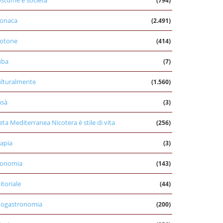
stume e società
(794)
onaca
(2.491)
otone
(414)
uba
(7)
lturalmente
(1.560)
asà
(3)
eta Mediterranea Nicotera è stile di vita
(256)
apia
(3)
conomia
(143)
itoriale
(44)
nogastronomia
(200)