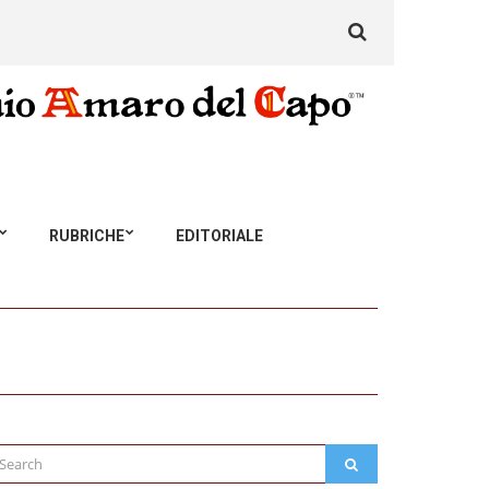
Search
for:
RUBRICHE
EDITORIALE
arch
SEARCH
: