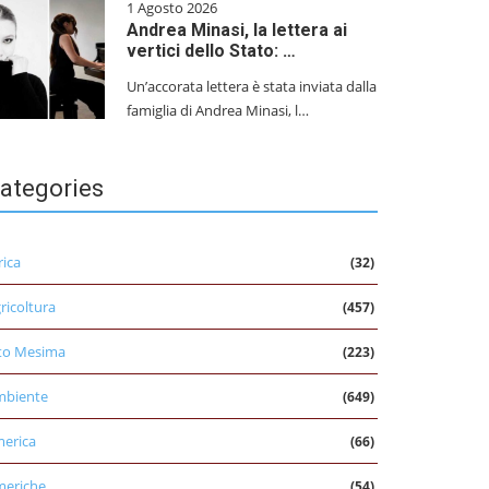
1 Agosto 2026
Andrea Minasi, la lettera ai
vertici dello Stato: …
Un’accorata lettera è stata inviata dalla
famiglia di Andrea Minasi, l…
ategories
rica
(32)
ricoltura
(457)
to Mesima
(223)
mbiente
(649)
erica
(66)
eriche
(54)