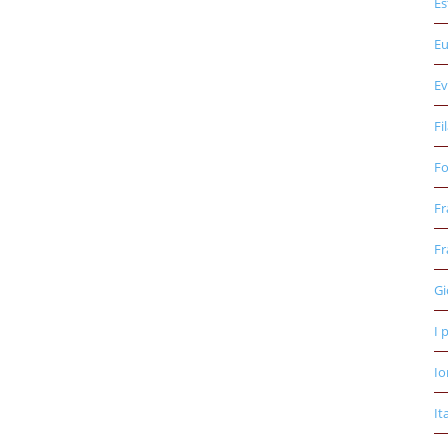
Es
E
Ev
Fi
Fo
Fr
Fr
Gi
I 
Io
It