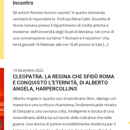
Incontro
Gli antichi Romani furono razzisti? A questa domanda
cercherà di rispondere la Prof.ssa Elena Caliri, Docente di
Storia romana presso il Dipartimento di Civiltà antiche e
moderne dell’Università degli Studi di Messina, nel corso di
una conversazione sul tema “I Romani e il razzismo” che,
terrà giovedì 16 febbraio alle ore 16,45 presso la Sala […]
13 Dicembre 2022
CLEOPATRA. LA REGINA CHE SFIDÒ ROMA
E CONQUISTÒ L’ETERNITÀ, DI ALBERTO
ANGELA, HARPERCOLLINS
Alberto Angela in questo suo straordinario libro, dipinge con
maestria e una scrittura chiarissima, l’indimenticabile ritratto
di Cleopatra: una sovrana colta, intelligente e dotata di una
straordinaria abilità sia sul tavolo delle trattative che nelle
guerre. Una donna di potere incredibilmente moderna per il