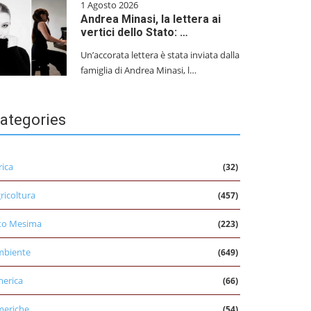
1 Agosto 2026
Andrea Minasi, la lettera ai
vertici dello Stato: …
Un’accorata lettera è stata inviata dalla
famiglia di Andrea Minasi, l…
ategories
rica
(32)
ricoltura
(457)
to Mesima
(223)
mbiente
(649)
erica
(66)
eriche
(54)