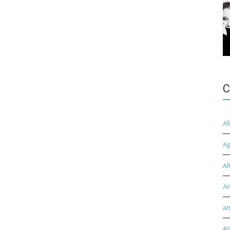
C
Af
Ag
Al
A
am
Am