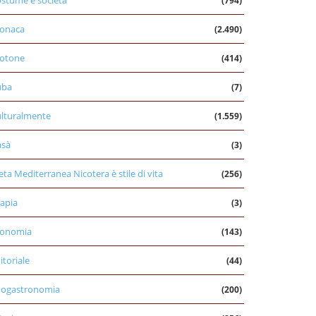
stume e società
(794)
onaca
(2.490)
otone
(414)
uba
(7)
lturalmente
(1.559)
asà
(3)
eta Mediterranea Nicotera è stile di vita
(256)
apia
(3)
conomia
(143)
itoriale
(44)
nogastronomia
(200)