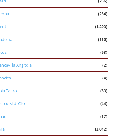
teri
(256)
uropa
(284)
enti
(1.203)
ladelfia
(110)
cus
(63)
ancavilla Angitola
(2)
ancica
(4)
oia Tauro
(83)
percorsi di Clio
(44)
nadi
(17)
alia
(2.042)