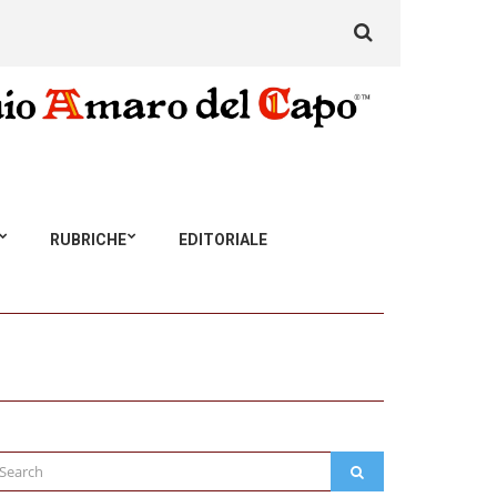
Search
for:
RUBRICHE
EDITORIALE
arch
SEARCH
: