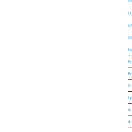
Es
E
Ev
Fi
Fo
Fr
Fr
Gi
I 
Io
It