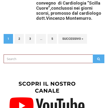
convegno di Cardiologia “Scilla
Cuore”,conclusosi nei giorni
scorsi, promosso dal cardiologo
dott.Vincenzo Montemurro.
1
2
3
…
5
SUCCESSIVO »
Search
SEAR
for: