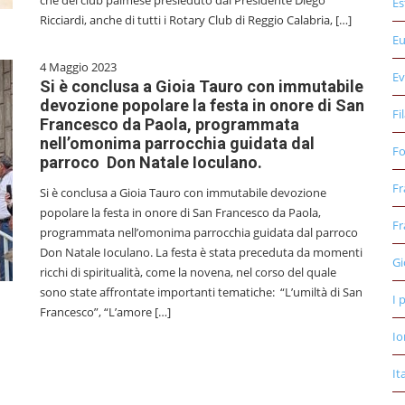
che del club palmese presieduto dal Presidente Diego
Es
Ricciardi, anche di tutti i Rotary Club di Reggio Calabria, […]
E
4 Maggio 2023
Ev
Si è conclusa a Gioia Tauro con immutabile
devozione popolare la festa in onore di San
Fi
Francesco da Paola, programmata
nell’omonima parrocchia guidata dal
Fo
parroco Don Natale Ioculano.
Fr
Si è conclusa a Gioia Tauro con immutabile devozione
popolare la festa in onore di San Francesco da Paola,
Fr
programmata nell’omonima parrocchia guidata dal parroco
Don Natale Ioculano. La festa è stata preceduta da momenti
Gi
ricchi di spiritualità, come la novena, nel corso del quale
sono state affrontate importanti tematiche: “L’umiltà di San
I 
Francesco”, “L’amore […]
Io
It