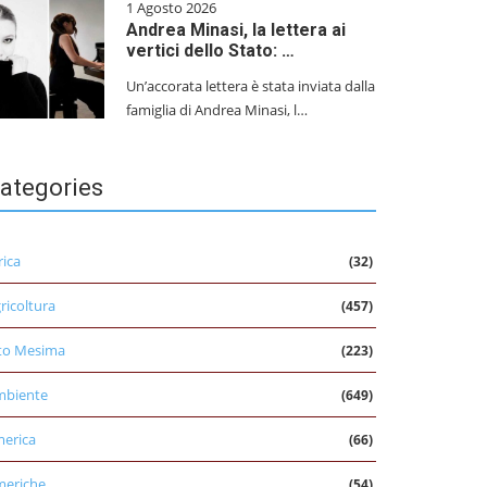
1 Agosto 2026
Andrea Minasi, la lettera ai
vertici dello Stato: …
Un’accorata lettera è stata inviata dalla
famiglia di Andrea Minasi, l…
ategories
rica
(32)
ricoltura
(457)
to Mesima
(223)
mbiente
(649)
erica
(66)
eriche
(54)