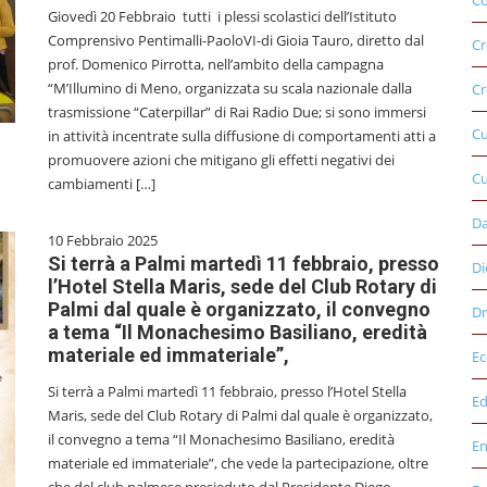
Co
Giovedì 20 Febbraio tutti i plessi scolastici dell’Istituto
Comprensivo Pentimalli-PaoloVI-di Gioia Tauro, diretto dal
Cr
prof. Domenico Pirrotta, nell’ambito della campagna
“M’Illumino di Meno, organizzata su scala nazionale dalla
Cr
trasmissione “Caterpillar” di Rai Radio Due; si sono immersi
C
in attività incentrate sulla diffusione di comportamenti atti a
promuovere azioni che mitigano gli effetti negativi dei
Cu
cambiamenti […]
D
10 Febbraio 2025
Si terrà a Palmi martedì 11 febbraio, presso
Di
l’Hotel Stella Maris, sede del Club Rotary di
Palmi dal quale è organizzato, il convegno
Dr
a tema “Il Monachesimo Basiliano, eredità
materiale ed immateriale”,
E
Si terrà a Palmi martedì 11 febbraio, presso l’Hotel Stella
Ed
Maris, sede del Club Rotary di Palmi dal quale è organizzato,
il convegno a tema “Il Monachesimo Basiliano, eredità
E
materiale ed immateriale”, che vede la partecipazione, oltre