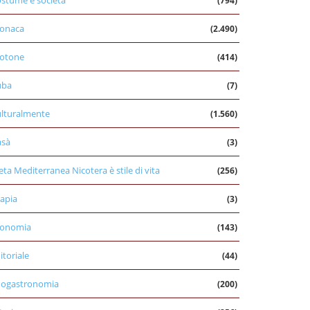
stume e società
(794)
onaca
(2.490)
otone
(414)
uba
(7)
lturalmente
(1.560)
asà
(3)
eta Mediterranea Nicotera è stile di vita
(256)
apia
(3)
conomia
(143)
itoriale
(44)
nogastronomia
(200)