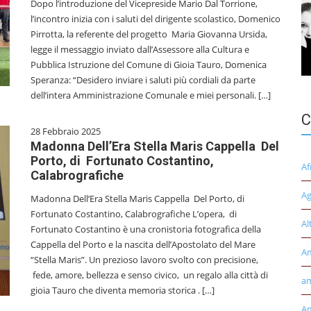
Dopo l’introduzione del Vicepreside Mario Dal Torrione,
l’incontro inizia con i saluti del dirigente scolastico, Domenico
Pirrotta, la referente del progetto Maria Giovanna Ursida,
legge il messaggio inviato dall’Assessore alla Cultura e
Pubblica Istruzione del Comune di Gioia Tauro, Domenica
Speranza: “Desidero inviare i saluti più cordiali da parte
dell’intera Amministrazione Comunale e miei personali. […]
C
28 Febbraio 2025
Madonna Dell’Era Stella Maris Cappella Del
Porto, di Fortunato Costantino,
Af
Calabrografiche
Ag
Madonna Dell’Era Stella Maris Cappella Del Porto, di
Fortunato Costantino, Calabrografiche L’opera, di
Al
Fortunato Costantino è una cronistoria fotografica della
Cappella del Porto e la nascita dell’Apostolato del Mare
A
“Stella Maris”. Un prezioso lavoro svolto con precisione,
fede, amore, bellezza e senso civico, un regalo alla città di
am
gioia Tauro che diventa memoria storica . […]
Am