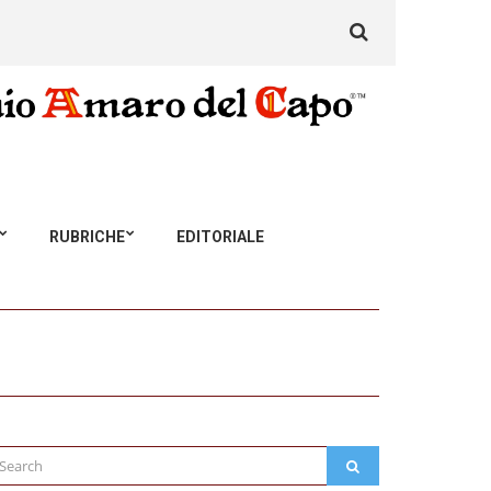
Search
for:
RUBRICHE
EDITORIALE
arch
SEARCH
: