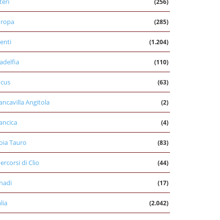
teri
(256)
uropa
(285)
enti
(1.204)
ladelfia
(110)
cus
(63)
ancavilla Angitola
(2)
ancica
(4)
oia Tauro
(83)
percorsi di Clio
(44)
nadi
(17)
alia
(2.042)