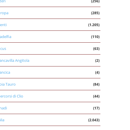
teri
(256)
uropa
(285)
enti
(1.205)
ladelfia
(110)
cus
(63)
ancavilla Angitola
(2)
ancica
(4)
oia Tauro
(84)
percorsi di Clio
(44)
nadi
(17)
alia
(2.043)