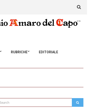
Search
for:
RUBRICHE
EDITORIALE
arch
SEARCH
: