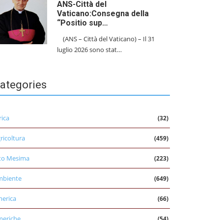
ANS-Città del
Vaticano:Consegna della
“Positio sup…
(ANS – Città del Vaticano) – Il 31
luglio 2026 sono stat…
ategories
rica
(32)
ricoltura
(459)
to Mesima
(223)
mbiente
(649)
erica
(66)
eriche
(54)