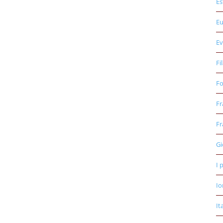
Es
E
Ev
Fi
Fo
Fr
Fr
Gi
I 
Io
It