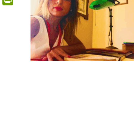
PrintFriendly