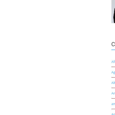
C
Af
Ag
Al
A
am
Am