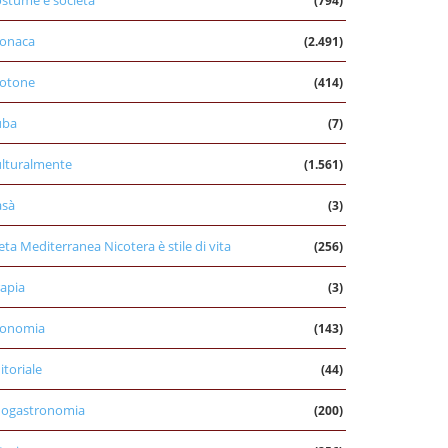
stume e società
(794)
onaca
(2.491)
otone
(414)
uba
(7)
lturalmente
(1.561)
asà
(3)
eta Mediterranea Nicotera è stile di vita
(256)
apia
(3)
conomia
(143)
itoriale
(44)
nogastronomia
(200)