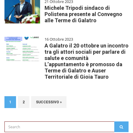
21 Ottobre 2023
Michele Tripodi sindaco di
Polistena presente al Convegno
alle Terme di Galatro
16 Ottobre 2023
A Galatro il 20 ottobre un incontro
tra gli attori sociali per parlare di
salute e comunità
L’appuntamento è promosso da
Terme di Galatro e Auser
Territoriale di Gioia Tauro
1
2
SUCCESSIVO »
Search
SEAR
for: