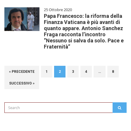
25 Ottobre 2020
Papa Francesco: la riforma della
Finanza Vaticana è più avanti di
quanto appare. Antonio Sanchez
Fraga racconta l’incontro
“Nessuno si salva da solo. Pace e
Fraternità”
« PRECEDENTE
1
2
3
4
…
8
SUCCESSIVO »
Search
SEAR
for: