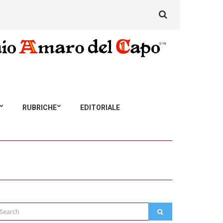
Search
for:
RUBRICHE
EDITORIALE
arch
SEARCH
: