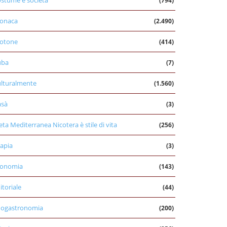
stume e società
(794)
onaca
(2.490)
otone
(414)
uba
(7)
lturalmente
(1.560)
asà
(3)
eta Mediterranea Nicotera è stile di vita
(256)
apia
(3)
conomia
(143)
itoriale
(44)
nogastronomia
(200)