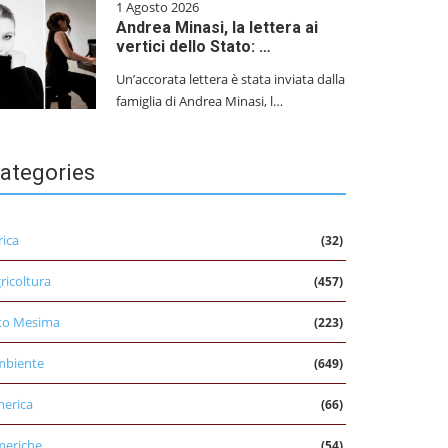
1 Agosto 2026
Andrea Minasi, la lettera ai
vertici dello Stato: …
Un’accorata lettera è stata inviata dalla
famiglia di Andrea Minasi, l…
ategories
rica
(32)
ricoltura
(457)
to Mesima
(223)
mbiente
(649)
erica
(66)
eriche
(54)