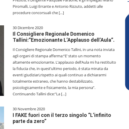
Preziosi, il Dirigente Pasquale Faraone, e gli impiegati Mario
Piromalli, Luigi Errante e Antonio Rizzuto, addetti alle
procedure concorsuali che […]
30 Dicembre 2020
Il Consigliere Regionale Domenico
Tallini:”Emozionante L’Applauso dell’Aula”.
Il Consigliere Regionale Domenico Tallini, in una nota inviata
agli organi di stampa afferma:“E’ stato un momento
altamente emozionante. L’applauso dell’Aula mi ha restituito
la fiducia che, in quest’ultimo periodo, è stata minata da
eventi giudiziari,rispetto ai quali continuo a dichiararmi
totalmente estraneo, che hanno destabilizzato,
psicologicamente e fisicamente, la mia persona”.
Continuando Tallini dice:”La […]
30 Novembre 2020
I FAKE fuori con il terzo singolo “L’infinito
parte da zero”