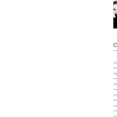
C
Af
Ag
Al
A
am
Am