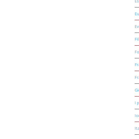
Es
E
Ev
Fi
Fo
Fr
Fr
Gi
I 
Io
It