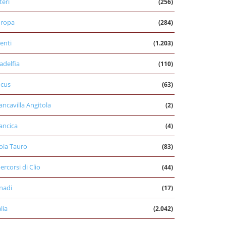
teri
(256)
uropa
(284)
enti
(1.203)
ladelfia
(110)
cus
(63)
ancavilla Angitola
(2)
ancica
(4)
oia Tauro
(83)
percorsi di Clio
(44)
nadi
(17)
alia
(2.042)